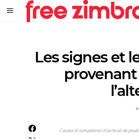
Les signes et l
provenant 
l’al
Z
Causes et symptômes d’un bruit de pouli