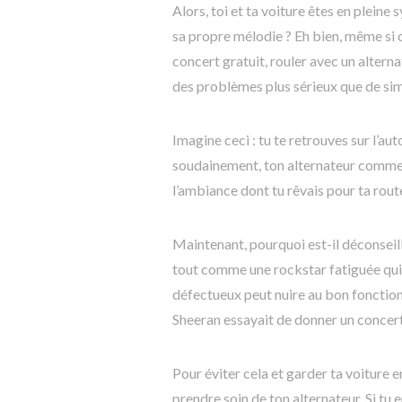
Alors, toi et ta voiture êtes en plein
sa propre mélodie ? Eh bien, même si 
concert gratuit, rouler avec un alterna
des problèmes plus sérieux que de sim
Imagine ceci : tu te retrouves sur l’aut
soudainement, ton alternateur commenc
l’ambiance dont tu rêvais pour ta route
Maintenant, pourquoi est-il déconseill
tout comme une rockstar fatiguée qui 
défectueux peut nuire au bon fonctio
Sheeran essayait de donner un concert 
Pour éviter cela et garder ta voiture e
prendre soin de ton alternateur. Si tu