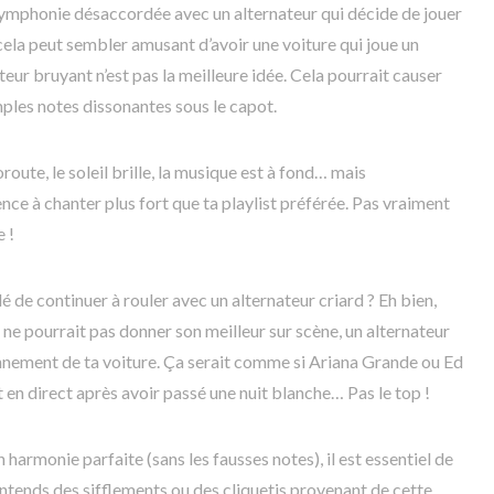
e symphonie désaccordée avec un alternateur qui décide de jouer
cela peut sembler amusant d’avoir une voiture qui joue un
teur bruyant n’est pas la meilleure idée. Cela pourrait causer
ples notes dissonantes sous le capot.
oroute, le soleil brille, la musique est à fond… mais
e à chanter plus fort que ta playlist préférée. Pas vraiment
 !
é de continuer à rouler avec un alternateur criard ? Eh bien,
ne pourrait pas donner son meilleur sur scène, un alternateur
nnement de ta voiture. Ça serait comme si Ariana Grande ou Ed
en direct après avoir passé une nuit blanche… Pas le top !
n harmonie parfaite (sans les fausses notes), il est essentiel de
 entends des sifflements ou des cliquetis provenant de cette