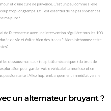
’amour et d’une cure de jouvence. C’est un peu comme si elle
coup trop longtemps. Et il est essentiel de ne pas snober ces
ne majeure !
al de l’alternateur avec une intervention régulière tous les 100
urée de vie et éviter bien des tracas ? Alors bichonnez cette
otes’.
 les dessous musicaux (ou plutôt mécaniques) du bruit de
e exploration pour garder votre véhicule harmonieux et en
 plus passionnante ! Allez hop, embarquement immédiat vers le
vec un alternateur bruyant ?