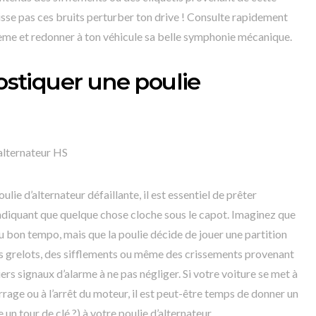
isse pas ces bruits perturber ton drive ! Consulte rapidement
ème et redonner à ton véhicule sa belle symphonie mécanique.
tiquer une poulie
alternateur HS
ulie d’alternateur défaillante, il est essentiel de prêter
ndiquant que quelque chose cloche sous le capot. Imaginez que
du bon tempo, mais que la poulie décide de jouer une partition
es grelots, des sifflements ou même des crissements provenant
ers signaux d’alarme à ne pas négliger. Si votre voiture se met à
age ou à l’arrêt du moteur, il est peut-être temps de donner un
 un tour de clé ?) à votre poulie d’alternateur.