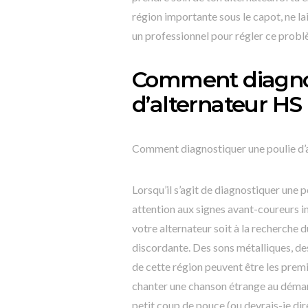
région importante sous le capot, ne la
un professionnel pour régler ce probl
Comment diagnos
d’alternateur HS
Comment diagnostiquer une poulie d’
Lorsqu’il s’agit de diagnostiquer une po
attention aux signes avant-coureurs i
votre alternateur soit à la recherche 
discordante. Des sons métalliques, d
de cette région peuvent être les premi
chanter une chanson étrange au démarr
petit coup de pouce (ou devrais-je dire