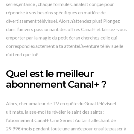
séries,enfance , chaque formule Canalest conçue pour
répondre à vos besoins spécifiques en matière de
divertissement télévisuel. Alors,n’attendez plus! Plongez
dans l’univers passionnant des offres Canal+ et laissez-vous
emporter par la magie du petit écran cherchez celle qui
correspond exactement a ta attenteL’aventure télévisuelle
n’attend que toi!
Quel est le meilleur
abonnement Canal+ ?
Alors, cher amateur de TV en quête du Graal télévisuel
ultimate, laisse-moi te révéler le saint des saints :
l’abonnement Canal+ Ciné Séries! Au tarif alléchant de
29,99€/mois pendant toute une année pour ensuite passer à