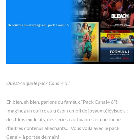
Qu’est-ce que le pack Canal+ 6 ?
Eh bien, eh bien, parlons du fameux “Pack Canal+ 6”!
Imaginez un coffre au trésor rempli de joyaux télévisuels :
des films exclusifs, des séries captivantes et une tonne
d’autres contenus alléchants… Vous voilà avec le pack
Canal+ à portée de main!