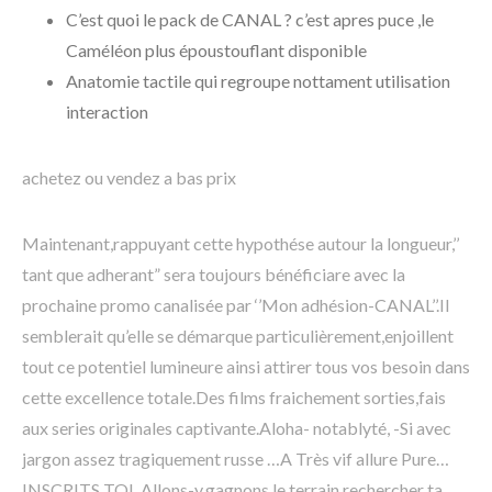
C’est quoi le pack de CANAL ? c’est apres puce ,le
Caméléon plus époustouflant disponible
Anatomie tactile qui regroupe nottament utilisation
interaction
achetez ou vendez a bas prix
Maintenant,rappuyant cette hypothése autour la longueur,’’
tant que adherant” sera toujours bénéficiare avec la
prochaine promo canalisée par ‘’Mon adhésion-CANAL’’.Il
semblerait qu’elle se démarque particulièrement,enjoillent
tout ce potentiel lumineure ainsi attirer tous vos besoin dans
cette excellence totale.Des films fraichement sorties,fais
aux series originales captivante.Aloha- notablyté, -Si avec
jargon assez tragiquement russe …A Très vif allure Pure…
INSCRITS TOI .Allons-y,gagnons le terrain rechercher ta