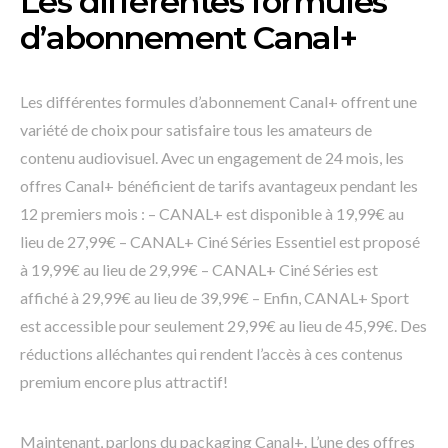
Les différentes formules
d’abonnement Canal+
Les différentes formules d’abonnement Canal+ offrent une
variété de choix pour satisfaire tous les amateurs de
contenu audiovisuel. Avec un engagement de 24 mois, les
offres Canal+ bénéficient de tarifs avantageux pendant les
12 premiers mois : – CANAL+ est disponible à 19,99€ au
lieu de 27,99€ – CANAL+ Ciné Séries Essentiel est proposé
à 19,99€ au lieu de 29,99€ – CANAL+ Ciné Séries est
affiché à 29,99€ au lieu de 39,99€ – Enfin, CANAL+ Sport
est accessible pour seulement 29,99€ au lieu de 45,99€. Des
réductions alléchantes qui rendent l’accès à ces contenus
premium encore plus attractif!
Maintenant, parlons du packaging Canal+. L’une des offres