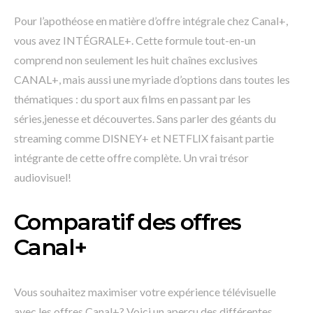
Pour l’apothéose en matière d’offre intégrale chez Canal+,
vous avez INTÉGRALE+. Cette formule tout-en-un
comprend non seulement les huit chaînes exclusives
CANAL+, mais aussi une myriade d’options dans toutes les
thématiques : du sport aux films en passant par les
séries,jenesse et découvertes. Sans parler des géants du
streaming comme DISNEY+ et NETFLIX faisant partie
intégrante de cette offre complète. Un vrai trésor
audiovisuel!
Comparatif des offres
Canal+
Vous souhaitez maximiser votre expérience télévisuelle
avec les offres Canal+? Voici un aperçu des différentes