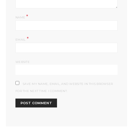
*
NAME
*
EMAIL
WEBSITE
SAVE MY NAME, EMAIL, AND WEBSITE IN THIS BROWSER
FOR THE NEXT TIME I COMMENT.