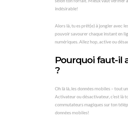
selon ton forfait. Mieux vaut vérifier 
indésirable!
Alors là, tu es prêt(e) à jongler avec
pouvoir savourer chaque instant en lig
numériques. Allez hop, active ou désac
Pourquoi faut-il 
?
Oh là là, les données mobiles – tout 
Activateur ou désactivateur, c’est là 
commutateurs magiques sur ton télépho
données mobiles!