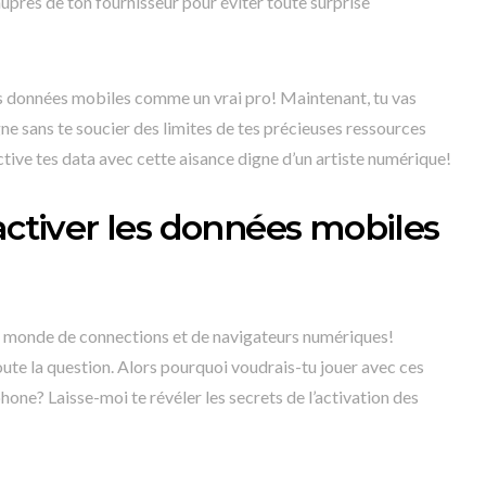
auprès de ton fournisseur pour éviter toute surprise
 les données mobiles comme un vrai pro! Maintenant, tu vas
ne sans te soucier des limites de tes précieuses ressources
tive tes data avec cette aisance digne d’un artiste numérique!
activer les données mobiles
un monde de connections et de navigateurs numériques!
toute la question. Alors pourquoi voudrais-tu jouer avec ces
ne? Laisse-moi te révéler les secrets de l’activation des