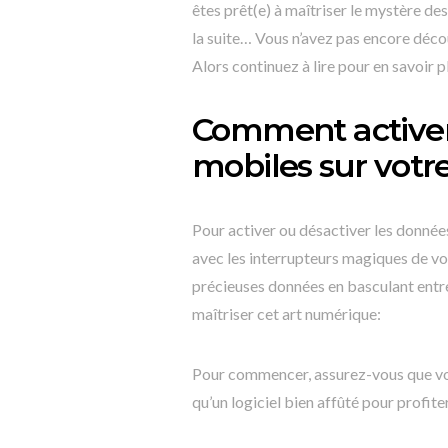
êtes prêt(e) à maîtriser le mystère d
la suite… Vous n’avez pas encore déco
Alors continuez à lire pour en savoir p
Comment activer
mobiles sur vot
Pour activer ou désactiver les donnée
avec les interrupteurs magiques de v
précieuses données en basculant entr
maîtriser cet art numérique:
Pour commencer, assurez-vous que votre
qu’un logiciel bien affûté pour profi