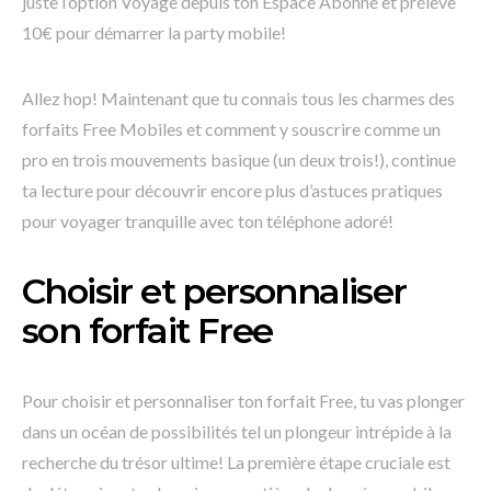
juste l’option Voyage depuis ton Espace Abonné et prélève
10€ pour démarrer la party mobile!
Allez hop! Maintenant que tu connais tous les charmes des
forfaits Free Mobiles et comment y souscrire comme un
pro en trois mouvements basique (un deux trois!), continue
ta lecture pour découvrir encore plus d’astuces pratiques
pour voyager tranquille avec ton téléphone adoré!
Choisir et personnaliser
son forfait Free
Pour choisir et personnaliser ton forfait Free, tu vas plonger
dans un océan de possibilités tel un plongeur intrépide à la
recherche du trésor ultime! La première étape cruciale est