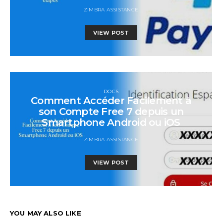
ZIMBRA ASSISTANCE
VIEW POST
DOCS
Comment Accéder Facilement à
son Compte Free 7 depuis un
Smartphone Android ou iOS
ZIMBRA ASSISTANCE
VIEW POST
YOU MAY ALSO LIKE