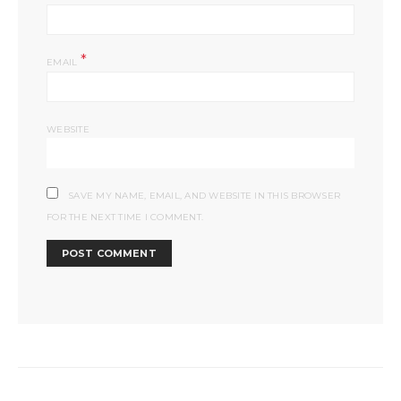
*
EMAIL
WEBSITE
SAVE MY NAME, EMAIL, AND WEBSITE IN THIS BROWSER
FOR THE NEXT TIME I COMMENT.