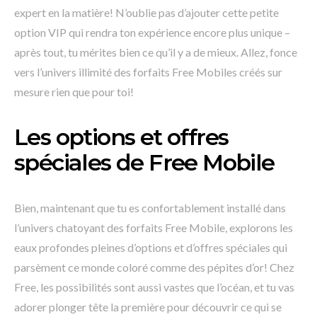
expert en la matière! N’oublie pas d’ajouter cette petite
option VIP qui rendra ton expérience encore plus unique –
après tout, tu mérites bien ce qu’il y a de mieux. Allez, fonce
vers l’univers illimité des forfaits Free Mobiles créés sur
mesure rien que pour toi!
Les options et offres
spéciales de Free Mobile
Bien, maintenant que tu es confortablement installé dans
l’univers chatoyant des forfaits Free Mobile, explorons les
eaux profondes pleines d’options et d’offres spéciales qui
parsèment ce monde coloré comme des pépites d’or! Chez
Free, les possibilités sont aussi vastes que l’océan, et tu vas
adorer plonger tête la première pour découvrir ce qui se