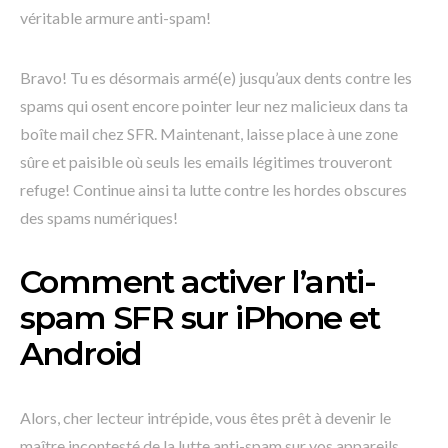
véritable armure anti-spam!
Bravo! Tu es désormais armé(e) jusqu’aux dents contre les
spams qui osent encore pointer leur nez malicieux dans ta
boîte mail chez SFR. Maintenant, laisse place à une zone
sûre et paisible où seuls les emails légitimes trouveront
refuge! Continue ainsi ta lutte contre les hordes obscures
des spams numériques!
Comment activer l’anti-
spam SFR sur iPhone et
Android
Alors, cher lecteur intrépide, vous êtes prêt à devenir le
maître incontesté de la lutte anti-spam sur vos appareils