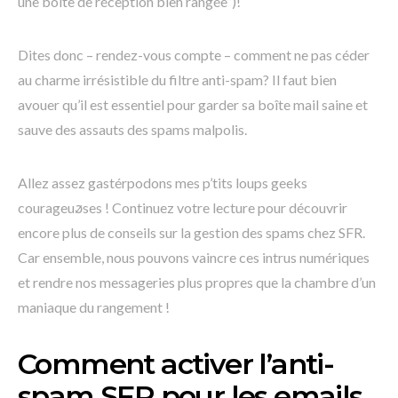
une boîte de réception bien rangée”)!
Dites donc – rendez-vous compte – comment ne pas céder
au charme irrésistible du filtre anti-spam? Il faut bien
avouer qu’il est essentiel pour garder sa boîte mail saine et
sauve des assauts des spams malpolis.
Allez assez gastérpodons mes p’tits loups geeks
courageuꬿses ! Continuez votre lecture pour découvrir
encore plus de conseils sur la gestion des spams chez SFR.
Car ensemble, nous pouvons vaincre ces intrus numériques
et rendre nos messageries plus propres que la chambre d’un
maniaque du rangement !
Comment activer l’anti-
spam SFR pour les emails