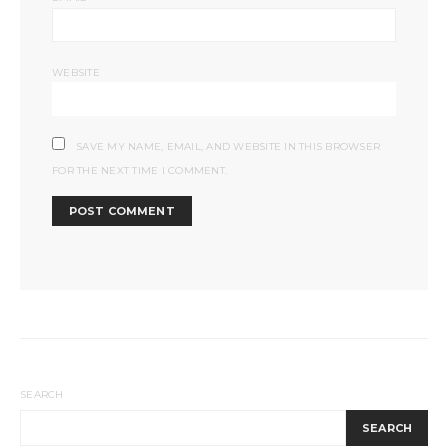
WEBSITE
SAVE MY NAME, EMAIL, AND WEBSITE IN THIS BROWSER
FOR THE NEXT TIME I COMMENT.
SEARCH
SEARCH