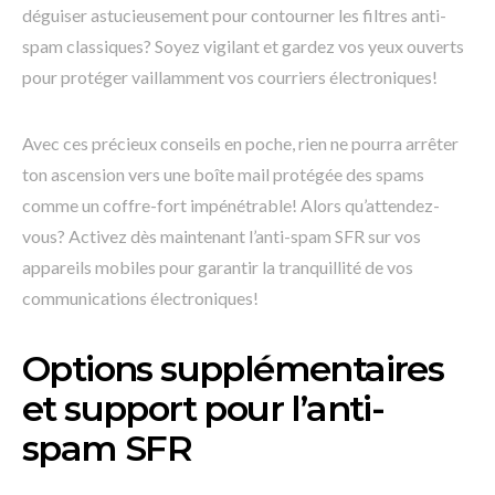
déguiser astucieusement pour contourner les filtres anti-
spam classiques? Soyez vigilant et gardez vos yeux ouverts
pour protéger vaillamment vos courriers électroniques!
Avec ces précieux conseils en poche, rien ne pourra arrêter
ton ascension vers une boîte mail protégée des spams
comme un coffre-fort impénétrable! Alors qu’attendez-
vous? Activez dès maintenant l’anti-spam SFR sur vos
appareils mobiles pour garantir la tranquillité de vos
communications électroniques!
Options supplémentaires
et support pour l’anti-
spam SFR