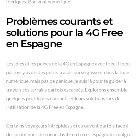
ibériques. Bon vent numérique!
Problèmes courants et
solutions pour la 4G Free
en Espagne
Les joies et les peines de la 4G en Espagne avec Free! Il peut
parfois y avoir des petits tracas qui se glissent dans la toile
numérique, mais pas de panique, je suis là pour te guider à
travers ces terrains parfois escarpés. Explorons ensemble
quelques problèmes courants et leurs solutions lors de
l’utilisation de la 4G Free en Espagne.
Certains voyageurs intrépides se retrouvent parfois face à
des problèmes de connectivité en terres espagnoles malgré