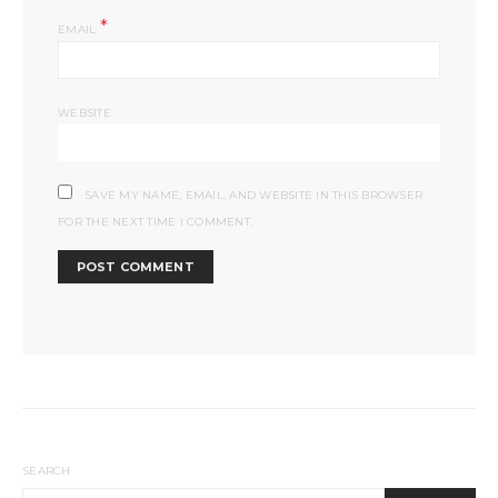
*
EMAIL
WEBSITE
SAVE MY NAME, EMAIL, AND WEBSITE IN THIS BROWSER
FOR THE NEXT TIME I COMMENT.
SEARCH