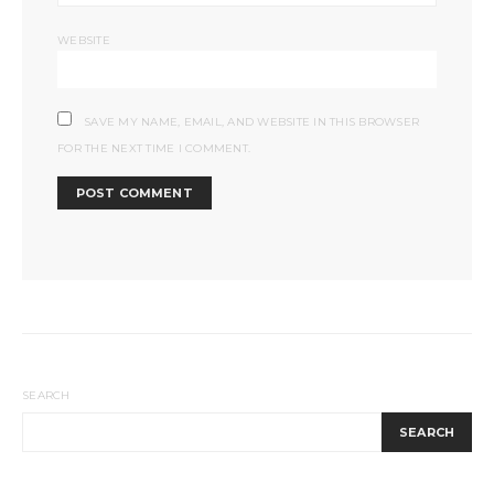
WEBSITE
SAVE MY NAME, EMAIL, AND WEBSITE IN THIS BROWSER
FOR THE NEXT TIME I COMMENT.
SEARCH
SEARCH