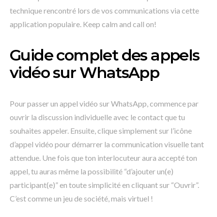
technique rencontré lors de vos communications via cette
application populaire. Keep calm and call on!
Guide complet des appels
vidéo sur WhatsApp
Pour passer un appel vidéo sur WhatsApp, commence par
ouvrir la discussion individuelle avec le contact que tu
souhaites appeler. Ensuite, clique simplement sur l’icône
d’appel vidéo pour démarrer la communication visuelle tant
attendue. Une fois que ton interlocuteur aura accepté ton
appel, tu auras même la possibilité “d’ajouter un(e)
participant(e)” en toute simplicité en cliquant sur “Ouvrir”.
C’est comme un jeu de société, mais virtuel !