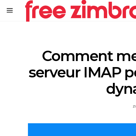
Comment met
serveur IMAP po
dyn
Z