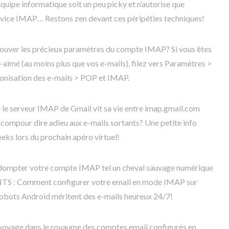
e équipe informatique soit un peu picky et n’autorise que
ervice IMAP… Restons zen devant ces péripéties techniques!
rouver les précieux paramètres du compte IMAP? Si vous êtes
imé (au moins plus que vos e-mails), filez vers Paramètres >
ronisation des e-mails > POP et IMAP.
ue le serveur IMAP de Gmail vit sa vie entre imap.gmail.com
l.compour dire adieu aux e-mails sortants? Une petite info
ks lors du prochain apéro virtuel!
r dompter votre compte IMAP tel un cheval sauvage numérique
NTS : Comment configurer votre email en mode IMAP sur
obots Android méritent des e-mails heureux 24/7!
 voyage dans le royaume des comptes email configurés en