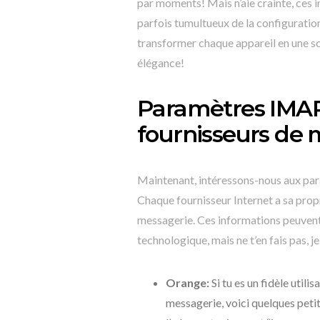
par moments! Mais n’aie crainte, ces 
parfois tumultueux de la configurati
transformer chaque appareil en une sc
élégance!
Paramètres IMAP
fournisseurs de 
Maintenant, intéressons-nous aux par
Chaque fournisseur Internet a sa prop
messagerie. Ces informations peuvent
technologique, mais ne t’en fais pas, je
Orange:
Si tu es un fidèle util
messagerie, voici quelques peti