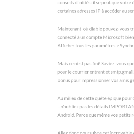
conseils d’initiés: il se peut que votr
certaines adresses IP à accéder au s
Maintenant, où diable pouvez-vous t
connecté à un compte Microsoft bien-a
Afficher tous les paramètres > Synch
Mais ce n’est pas fini! Saviez-vous q
pour le courrier entrant et smtp.gmai
bonus pour impressionner vos amis gee
Au milieu de cette quête épique pou
– n’oubliez pas les détails IMPORTA
Android. Parce que même vos petits r
Allez donc poursuivre cet incroyable