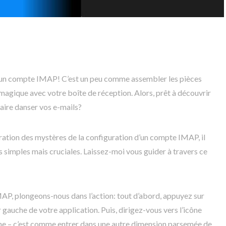
r un compte IMAP! C’est un peu comme assembler les pièces
magique avec votre boîte de réception. Alors, prêt à découvrir
aire danser vos e-mails?
ration des mystères de la configuration d’un compte IMAP, il
s simples mais cruciales. Laissez-moi vous guider à travers ce
MAP, plongeons-nous dans l’action: tout d’abord, appuyez sur
r gauche de votre application. Puis, dirigez-vous vers l’icône
che – c’est comme entrer dans une autre dimension parsemée de