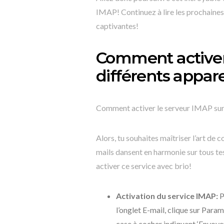
IMAP! Continuez à lire les prochaines
captivantes!
Comment activer
différents appare
Comment activer le serveur IMAP sur 
Alors, tu souhaites maîtriser l’art de
mails dansent en harmonie sur tous tes
activer ce service avec brio!
Activation du service IMAP:
P
l’onglet E-mail, clique sur Par
case à cocher indiquant ‘Envoy