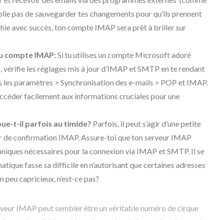
lie pas de sauvegarder tes changements pour qu’ils prennent
chie avec succès, ton compte IMAP sera prêt à briller sur
du compte IMAP:
Si tu utilises un compte Microsoft adoré
, vérifie les réglages mis à jour d’IMAP et SMTP en te rendant
s les paramètres > Synchronisation des e-mails > POP et IMAP.
ccéder facilement aux informations cruciales pour une
e-t-il parfois au timide?
Parfois, il peut s’agir d’une petite
ur de confirmation IMAP. Assure-toi que ton serveur IMAP
hniques nécessaires pour la connexion via IMAP et SMTP. Il se
atique fasse sa difficile en n’autorisant que certaines adresses
 peu capricieux, n’est-ce pas?
erveur IMAP peut sembler être un véritable numéro de cirque