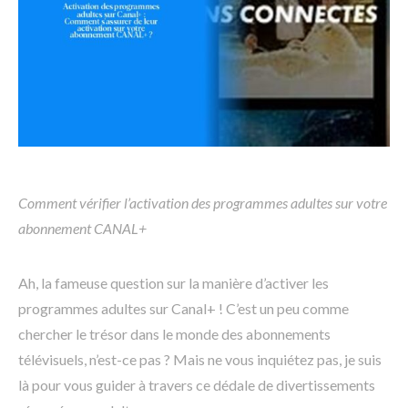
Comment vérifier l’activation des programmes adultes sur votre
abonnement CANAL+
Ah, la fameuse question sur la manière d’activer les
programmes adultes sur Canal+ ! C’est un peu comme
chercher le trésor dans le monde des abonnements
télévisuels, n’est-ce pas ? Mais ne vous inquiétez pas, je suis
là pour vous guider à travers ce dédale de divertissements