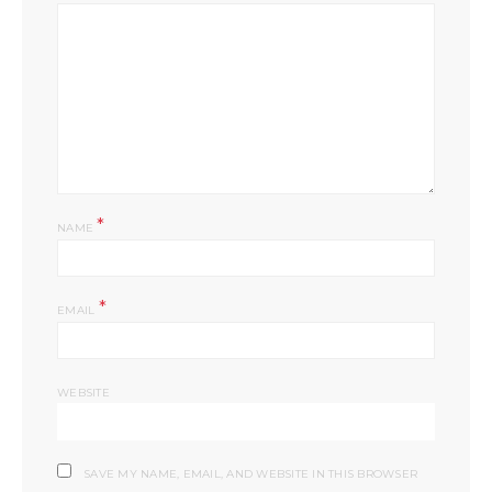
*
NAME
*
EMAIL
WEBSITE
SAVE MY NAME, EMAIL, AND WEBSITE IN THIS BROWSER