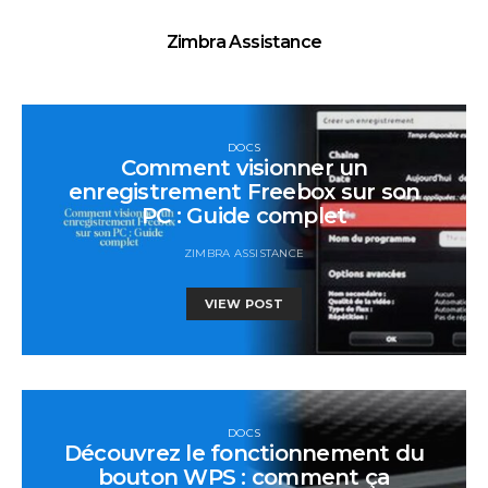
Zimbra Assistance
DOCS
Comment visionner un
enregistrement Freebox sur son
PC : Guide complet
ZIMBRA ASSISTANCE
VIEW POST
DOCS
Découvrez le fonctionnement du
bouton WPS : comment ça