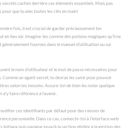
les secrets cachés derrière ces éléments essentiels. Mais pas
s pour que tu aies toutes les clés en main!
emière fois, il est crucial de garder précieusement tes
ut en lieu sûr. Imagine-les comme des potions magiques qu’il ne
 généralement fournies dans le manuel d’utilisation ou sur
ouvent le nom d’utilisateur et le mot de passe nécessaires pour
x. Comme un agent secret, tu devras les saisir pour pouvoir
tres selon tes besoins. Assure-toi de bien les noter quelque
 d’y faire référence à l’avenir.
s modifier ces identifiants par défaut pour des raisons de
rence personnelle. Dans ce cas, connecte-toi à l’interface web
ts initiaux puis navigue jusqu’à la section dédiée à la gestion des