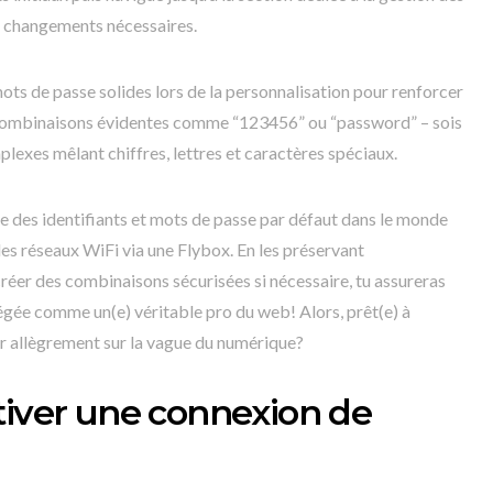
s changements nécessaires.
ots de passe solides lors de la personnalisation pour renforcer
es combinaisons évidentes comme “123456” ou “password” – sois
lexes mêlant chiffres, lettres et caractères spéciaux.
ce des identifiants et mots de passe par défaut dans le monde
es réseaux WiFi via une Flybox. En les préservant
réer des combinaisons sécurisées si nécessaire, tu assureras
tégée comme un(e) véritable pro du web! Alors, prêt(e) à
r allègrement sur la vague du numérique?
tiver une connexion de