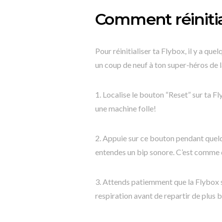
Comment réinitia
Pour réinitialiser ta Flybox, il y a q
un coup de neuf à ton super-héros de 
1. Localise le bouton “Reset” sur ta
une machine folle!
2. Appuie sur ce bouton pendant quelq
entendes un bip sonore. C’est comme d
3. Attends patiemment que la Flybox s
respiration avant de repartir de plus b