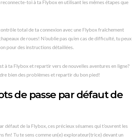
e, reconnecte-toi à ta Flybox en utilisant les mêmes étapes que
 contrôle total de ta connexion avec une Flybox fraîchement
s chapeaux de roues! N’oublie pas qu’en cas de difficulté, tu peux
ion pour des instructions détaillées.
t à ta Flybox et repartir vers de nouvelles aventures en ligne?
oudre bien des problèmes et repartir du bon pied!
mots de passe par défaut de
par défaut de la Flybox, ces précieux sésames qui t’ouvrent les
s fin! Tu te sens comme un(e) explorateur(trice) devant un