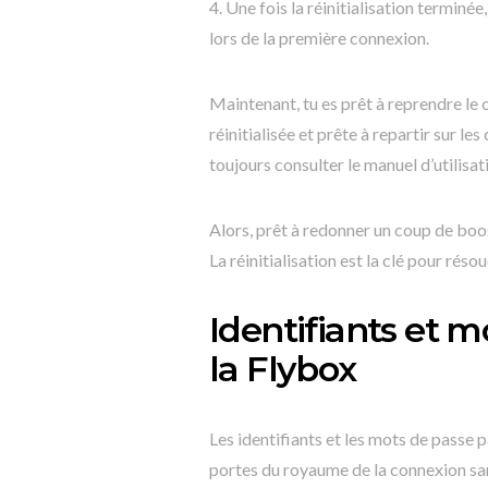
4. Une fois la réinitialisation terminé
lors de la première connexion.
Maintenant, tu es prêt à reprendre le
réinitialisée et prête à repartir sur le
toujours consulter le manuel d’utilisat
Alors, prêt à redonner un coup de boos
La réinitialisation est la clé pour rés
Identifiants et 
la Flybox
Les identifiants et les mots de passe 
portes du royaume de la connexion san