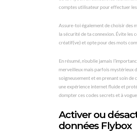
comptes utilisateur pour effectuer le
Assure-toi également de choisir des m
la sécurité de ta connexion. Évite l
créatif(ve) et opte pour des mots comp
En résumé, n’oublie jamais l’importan
merveilleux mais parfois mystérieux d
soigneusement et en prenant soin de c
une expérience internet fluide et pro
dompter ces codes secrets et à vogue
Activer ou désac
données Flybox