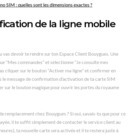
ano SIM : quelles sont les dimensions exactes ?
ification de la ligne mobile
u vas devoir te rendre sur ton Espace Client Bouygues. Une
rique “Mes commandes” et sélectionne “Je consulte mes
s cliquer sur le bouton “Activer ma ligne” et confirmer en
s le message de confirmation d’activation de ta carte SIM
 sur le bouton magique pour ouvrir les portes du royaume
 de remplacement chez Bouygues ? Si oui, savais-tu que pour ce
yée, il te suffit simplement de contacter le service client au
ures), ta nouvelle carte sera activée et il te restera juste à