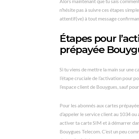
Alors maintenant que tu sais comment 
n’hésite pas à suivre ces étapes simple
attentif(ve) à tout message confirmant
Étapes pour l’act
prépayée Bouyg
Si tu viens de mettre la main sur une 
l’étape cruciale de l’activation pour p
l’espace client de Bouygues, sauf pour
Pour les abonnés aux cartes prépayées B
d’appeler le service client au 1034 ou
activer ta carte SIM et à démarrer da
Bouygues Telecom. C’est un peu comme