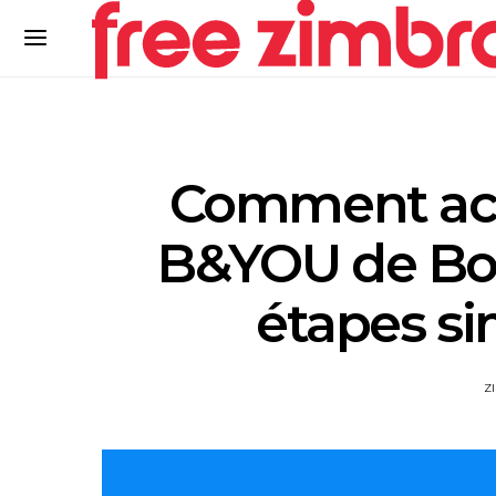
Comment acti
B&YOU de Bo
étapes si
Z