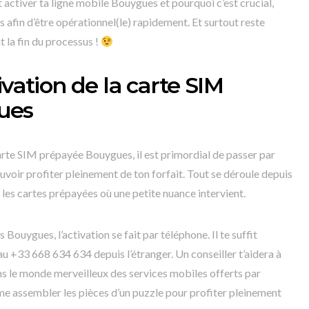
activer ta ligne mobile Bouygues et pourquoi c’est crucial,
s afin d’être opérationnel(le) rapidement. Et surtout reste
 la fin du processus !
ivation de la carte SIM
ues
carte SIM prépayée Bouygues, il est primordial de passer par
ouvoir profiter pleinement de ton forfait. Tout se déroule depuis
 les cartes prépayées où une petite nuance intervient.
ouygues, l’activation se fait par téléphone. Il te suffit
 au +33 668 634 634 depuis l’étranger. Un conseiller t’aidera à
ns le monde merveilleux des services mobiles offerts par
 assembler les pièces d’un puzzle pour profiter pleinement