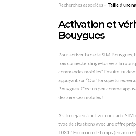
Recherches associées –
Taille d’une n
Activation et vér
Bouygues
Pour activer ta carte SIM Bouygues, t
fois connecté, dirige-toi vers la rub
commandes mobiles”. Ensuite, tu devra
appuyant sur “Oui” lorsque tu recevra
Bouygues. C’est un peu comme appuyer
des services mobiles !
As-tu déjà eu à activer une carte SIM
type de situations avec une offre prépa
1034 ? En un rien de temps (environ 6 he