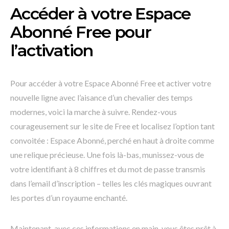
Accéder à votre Espace
Abonné Free pour
l’activation
Pour accéder à votre Espace Abonné Free et activer votre
nouvelle ligne avec l’aisance d’un chevalier des temps
modernes, voici la marche à suivre. Rendez-vous
courageusement sur le site de Free et localisez l’option tant
convoitée : Espace Abonné, perché en haut à droite comme
une relique précieuse. Une fois là-bas, munissez-vous de
votre identifiant à 8 chiffres et du mot de passe transmis
dans l’email d’inscription – telles les clés magiques ouvrant
les portes d’un royaume enchanté.
Maintenant, avec ces informations en main, vous êtes prêt à