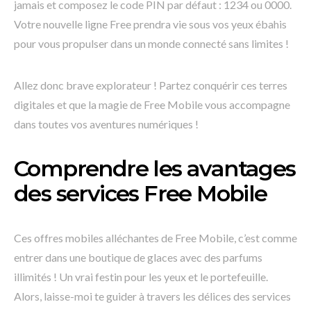
jamais et composez le code PIN par défaut : 1234 ou 0000.
Votre nouvelle ligne Free prendra vie sous vos yeux ébahis
pour vous propulser dans un monde connecté sans limites !
Allez donc brave explorateur ! Partez conquérir ces terres
digitales et que la magie de Free Mobile vous accompagne
dans toutes vos aventures numériques !
Comprendre les avantages
des services Free Mobile
Ces offres mobiles alléchantes de Free Mobile, c’est comme
entrer dans une boutique de glaces avec des parfums
illimités ! Un vrai festin pour les yeux et le portefeuille.
Alors, laisse-moi te guider à travers les délices des services