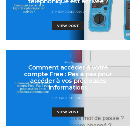
téléphonique est activée ?
ZIMBRA ASSISTANCE
VIEW POST
DOCS
Comment accéder à votre
compte Free : Pas à pas pour
accéder à vos précieuses
informations
ZIMBRA ASSISTANCE
VIEW POST