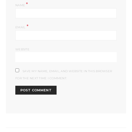
*
NAME
*
EMAIL
WEBSITE
SAVE MY NAME, EMAIL, AND WEBSITE IN THIS BROWSER
FOR THE NEXT TIME I COMMENT.