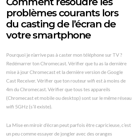
Comment résoudre les
problèmes courants lors
du casting de l’écran de
votre smartphone
Pourquoi je n’arrive pas à caster mon téléphone sur TV ?
Redémarrer ton Chromecast. Vérifier que tu as la dernière
mise à jour Chromecast et la dernière version de Google
Cast Receiver. Vérifier que ton routeur wifi est à moins de
4m du Chromecast. Vérifier que tous tes appareils
(Chromecast et mobile ou desktop) sont sur le même réseau
wifi 5GHz (s’il existe).
La Mise en miroir d’écran peut parfois être capricieuse, c’est
un peu comme essayer de jongler avec des oranges