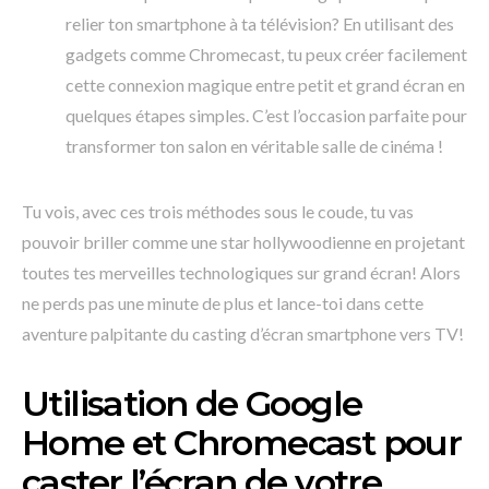
relier ton smartphone à ta télévision? En utilisant des
gadgets comme Chromecast, tu peux créer facilement
cette connexion magique entre petit et grand écran en
quelques étapes simples. C’est l’occasion parfaite pour
transformer ton salon en véritable salle de cinéma !
Tu vois, avec ces trois méthodes sous le coude, tu vas
pouvoir briller comme une star hollywoodienne en projetant
toutes tes merveilles technologiques sur grand écran! Alors
ne perds pas une minute de plus et lance-toi dans cette
aventure palpitante du casting d’écran smartphone vers TV!
Utilisation de Google
Home et Chromecast pour
caster l’écran de votre