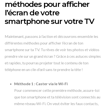
méthodes pour afficher
l’écran de votre
smartphone sur votre TV
Maintenant, passons à l’action et découvrons ensemble les
différentes méthodes pour afficher l’écran de ton
smartphone sur ta TV. Tu rêves de voir tes photos et vidéos
prendre vie sur un grand écran ? Grâce à ces astuces simples
et rapides, tu pourras projeter tout le contenu de ton
téléphone en un clin d’œil sans te prendre la tête !
Méthode 1 : Caster via le Wi-Fi
Pour commencer cette première méthode, assure-toi
que ton smartphone et ta télévision sont connectés au
même réseau Wi-Fi. On veut éviter les faux contacts,