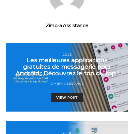
Zimbra Assistance
DOCS
Les meilleures applications
gratuites de messagerie pour
Android : Découvrez le top du top !
ZIMBRA ASSISTANCE
VIEW POST
GUIDE