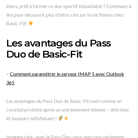
Alors, prêt à former ce duo sportif imbattable ? Continuez à
lire pour découvrir plus d’infos clés sur la vie fitness chez
Basic-Fit!
Les avantages du Pass
Duo de Basic-Fit
>
Comment paramétrer le serveur IMAP 5 avec Outlook
365
Les avantages du Pass Duo de Basic-Fit sont comme un
cocktail protéiné après un entraînement intense – délicieux
et toujours satisfaisant !
Imagine cela : avec le Pass Duo, vous avez non seulement