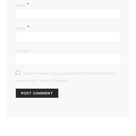
*
NAME
*
EMAIL
WEBSITE
SAVE MY NAME, EMAIL, AND WEBSITE IN THIS BROWSER
FOR THE NEXT TIME I COMMENT.