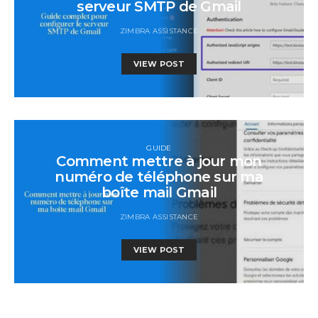
serveur SMTP de Gmail
ZIMBRA ASSISTANCE
VIEW POST
GUIDE
Comment mettre à jour mon
numéro de téléphone sur ma
boîte mail Gmail
ZIMBRA ASSISTANCE
VIEW POST