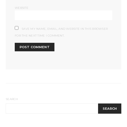
WEBSITE
SAVE MY NAME, EMAIL, AND WEBSITE IN THIS BROWSER
FOR THE NEXT TIME I COMMENT.
SEARCH
SEARCH