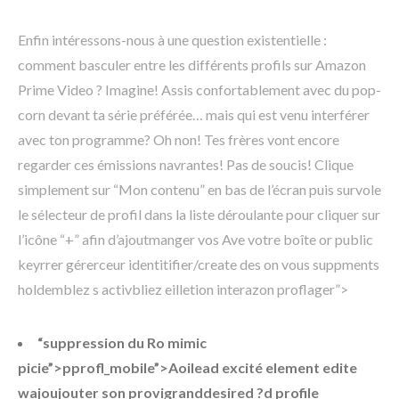
Enfin intéressons-nous à une question existentielle :
comment basculer entre les différents profils sur Amazon
Prime Video ? Imagine! Assis confortablement avec du pop-
corn devant ta série préférée… mais qui est venu interférer
avec ton programme? Oh non! Tes frères vont encore
regarder ces émissions navrantes! Pas de soucis! Clique
simplement sur “Mon contenu” en bas de l’écran puis survole
le sélecteur de profil dans la liste déroulante pour cliquer sur
l’icône “+” afin d’ajoutmanger vos Ave votre boîte or public
keyrrer gérerceur identitifier/create des on vous suppments
holdemblez s activbliez eilletion interazon proflager”>
“suppression du Ro mimic
picie”>pprofl_mobile”>Aoilead excité element edite
wajoujouter son provigranddesired ?d profile