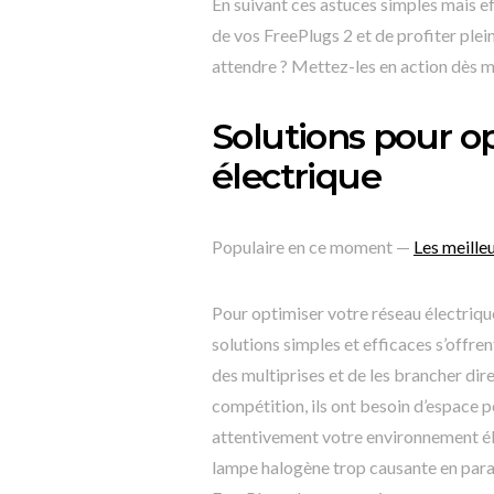
En suivant ces astuces simples mais ef
de vos FreePlugs 2 et de profiter ple
attendre ? Mettez-les en action dès m
Solutions pour o
électrique
Populaire en ce moment —
Les meille
Pour optimiser votre réseau électrique
solutions simples et efficaces s’offren
des multiprises et de les brancher di
compétition, ils ont besoin d’espace po
attentivement votre environnement éle
lampe halogène trop causante en paras