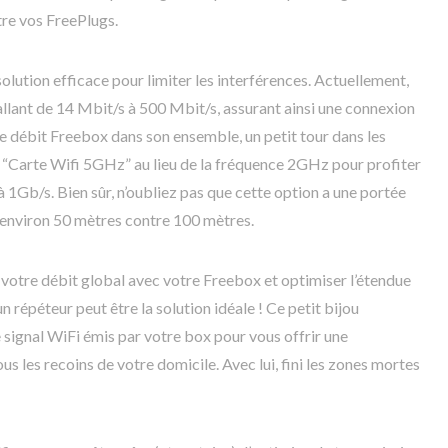
tre vos FreePlugs.
lution efficace pour limiter les interférences. Actuellement,
allant de 14 Mbit/s à 500 Mbit/s, assurant ainsi une connexion
e débit Freebox dans son ensemble, un petit tour dans les
 “Carte Wifi 5GHz” au lieu de la fréquence 2GHz pour profiter
à 1Gb/s. Bien sûr, n’oubliez pas que cette option a une portée
 environ 50 mètres contre 100 mètres.
r votre débit global avec votre Freebox et optimiser l’étendue
’un répéteur peut être la solution idéale ! Ce petit bijou
 signal WiFi émis par votre box pour vous offrir une
us les recoins de votre domicile. Avec lui, fini les zones mortes