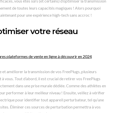
ficaces, vous êtes sûrs (et certains) d’optimiser la transmission
inement de toutes leurs capacités magiques ! Alors pourquoi
aintenant pour une expérience high-tech sans accroc !
ptimiser votre réseau
ures plateformes de vente en ligne à découvrir en 2024
 et améliorer la transmission de vos FreePlugs, plusieurs
t à vous. Tout d’abord, il est crucial de retirer vos FreePlugs
rectement dans une prise murale dédiée. Comme des athlètes en
ur performer à leur meilleur niveau ! Ensuite, veillez à vérifier
ctrique pour identifier tout appareil perturbateur, tel qu’une
ites. Éliminer ces sources de perturbation permettra à vos