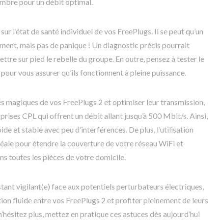
bre pour un débit optimal.
ur l’état de santé individuel de vos FreePlugs. Il se peut qu’un
ment, mais pas de panique ! Un diagnostic précis pourrait
ttre sur pied le rebelle du groupe. En outre, pensez à tester le
pour vous assurer qu’ils fonctionnent à pleine puissance.
s magiques de vos FreePlugs 2 et optimiser leur transmission,
prises CPL qui offrent un débit allant jusqu’à 500 Mbit/s. Ainsi,
de et stable avec peu d’interférences. De plus, l’utilisation
déale pour étendre la couverture de votre réseau WiFi et
s toutes les pièces de votre domicile.
stant vigilant(e) face aux potentiels perturbateurs électriques,
n fluide entre vos FreePlugs 2 et profiter pleinement de leurs
’hésitez plus, mettez en pratique ces astuces dès aujourd’hui