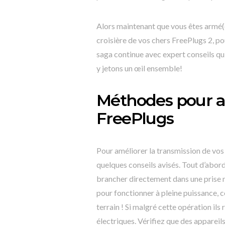
Alors maintenant que vous êtes armé(e
croisière de vos chers FreePlugs 2, po
saga continue avec expert conseils qu
y jetons un œil ensemble!
Méthodes pour am
FreePlugs
Pour améliorer la transmission de vos 
quelques conseils avisés. Tout d’abord,
brancher directement dans une prise m
pour fonctionner à pleine puissance, c
terrain ! Si malgré cette opération ils
électriques. Vérifiez que des apparei