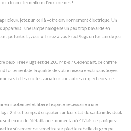
 pour donner le meilleur d’eux-mêmes !
capricieux, jetez un œil à votre environnement électrique. Un
s appareils : une lampe halogène un peu trop bavarde en
urs potentiels, vous offrirez à vos FreePlugs un terrain de jeu
tre deux FreePlugs est de 200 Mb/s ? Cependant, ce chiffre
nd fortement de la qualité de votre réseau électrique. Soyez
urnoises telles que les variateurs ou autres empêcheurs-de-
nnemi potentiel et libéré l’espace nécessaire à une
gs 2, il est temps d’enquêter sur leur état de santé individuel.
 eux soit en mode “défaillance momentanée”. Mais ne paniquez
mettra sûrement de remettre sur pied le rebelle du groupe.