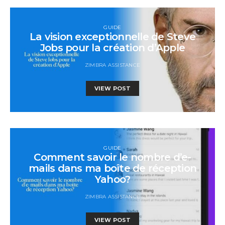
GUIDE
La vision exceptionnelle de Steve
Jobs pour la création d’Apple
ZIMBRA ASSISTANCE
VIEW POST
GUIDE
Comment savoir le nombre d’e-
mails dans ma boîte de réception
Yahoo?
ZIMBRA ASSISTANCE
VIEW POST