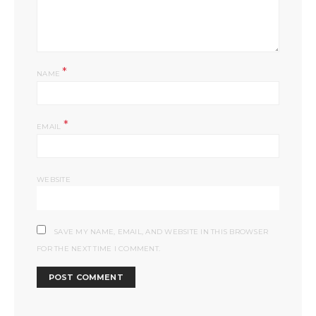
*
NAME
*
EMAIL
WEBSITE
SAVE MY NAME, EMAIL, AND WEBSITE IN THIS BROWSER
FOR THE NEXT TIME I COMMENT.