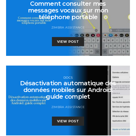
Comment consulter mes
messages vocaux sur mon
téléphone portable
ZIMBRA ASSISTANCE
VIEW POST
DOCS
Désactivation automatique des
données mobiles sur Android:
guide complet
ZIMBRA ASSISTANCE
VIEW POST