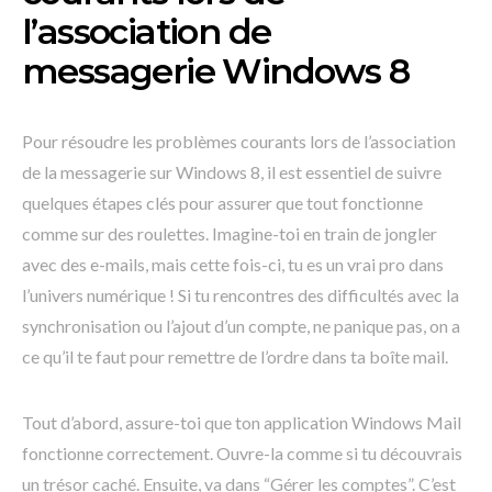
l’association de
messagerie Windows 8
Pour résoudre les problèmes courants lors de l’association
de la messagerie sur Windows 8, il est essentiel de suivre
quelques étapes clés pour assurer que tout fonctionne
comme sur des roulettes. Imagine-toi en train de jongler
avec des e-mails, mais cette fois-ci, tu es un vrai pro dans
l’univers numérique ! Si tu rencontres des difficultés avec la
synchronisation ou l’ajout d’un compte, ne panique pas, on a
ce qu’il te faut pour remettre de l’ordre dans ta boîte mail.
Tout d’abord, assure-toi que ton application Windows Mail
fonctionne correctement. Ouvre-la comme si tu découvrais
un trésor caché. Ensuite, va dans “Gérer les comptes”. C’est