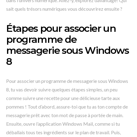
dans l’univers numérique. Allez-y, explorez davantage! Qui
sait quels trésors numériques vous découvrirez ensuite ?
Étapes pour associer un
programme de
messagerie sous Windows
8
Pour associer un programme de messagerie sous Windows
8, tu vas devoir suivre quelques étapes simples, un peu
comme suivre une recette pour une délicieuse tarte aux
pommes ! Tout d’abord, assure-toi que tu as ton compte de
messagerie prêt avec ton mot de passe à portée de main.
Ensuite, ouvre l’application Windows Mail, comme si tu
déballais tous tes ingrédients sur le plan de travail. Puis,