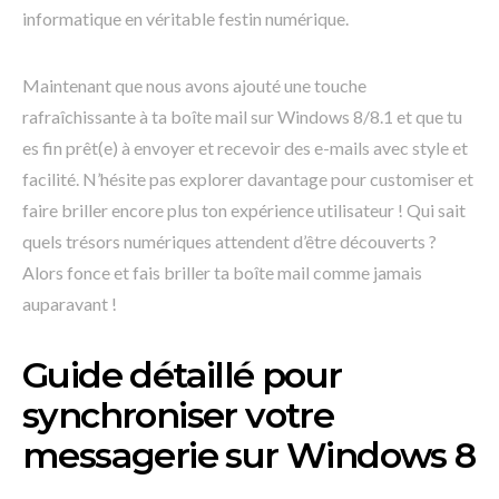
informatique en véritable festin numérique.
Maintenant que nous avons ajouté une touche
rafraîchissante à ta boîte mail sur Windows 8/8.1 et que tu
es fin prêt(e) à envoyer et recevoir des e-mails avec style et
facilité. N’hésite pas explorer davantage pour customiser et
faire briller encore plus ton expérience utilisateur ! Qui sait
quels trésors numériques attendent d’être découverts ?
Alors fonce et fais briller ta boîte mail comme jamais
auparavant !
Guide détaillé pour
synchroniser votre
messagerie sur Windows 8