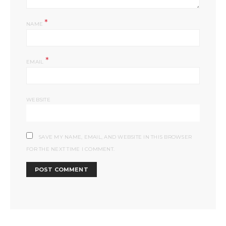
*
NAME
*
EMAIL
WEBSITE
SAVE MY NAME, EMAIL, AND WEBSITE IN THIS BROWSER
FOR THE NEXT TIME I COMMENT.