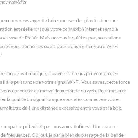
ent y remédier
un peu comme essayer de faire pousser des plantes dans un
stration est réelle lorsque votre connexion internet semble
la vitesse de l’éclair. Mais ne vous inquiétez pas, nous allons
e et vous donner les outils pour transformer votre Wi-Fi
 !
e tortue asthmatique, plusieurs facteurs peuvent être en
œil à la puissance de votre signal Wi-Fi. Vous savez, cette force
our vous connecter au merveilleux monde du web. Pour mesurer
ier la qualité du signal lorsque vous êtes connecté à votre
ourrait être dû à une distance excessive entre vous et la box.
e coupable potentiel, passons aux solutions ! Une astuce
e fréquences. Oui oui, je parle bien du passage de la bande