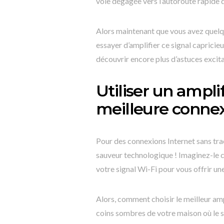
voie dégagée vers l’autoroute rapide d
Alors maintenant que vous avez quelq
essayer d’amplifier ce signal capricie
découvrir encore plus d’astuces excit
Utiliser un ampli
meilleure conne
Pour des connexions Internet sans trac
sauveur technologique ! Imaginez-le c
votre signal Wi-Fi pour vous offrir une
Alors, comment choisir le meilleur am
coins sombres de votre maison où le si