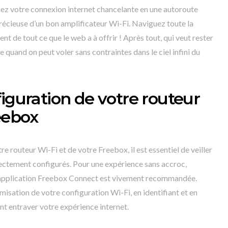
mez votre connexion internet chancelante en une autoroute
précieuse d’un bon amplificateur Wi-Fi. Naviguez toute la
nt de tout ce que le web a à offrir ! Après tout, qui veut rester
quand on peut voler sans contraintes dans le ciel infini du
figuration de votre routeur
eebox
e routeur Wi-Fi et de votre Freebox, il est essentiel de veiller
rectement configurés. Pour une expérience sans accroc,
 l’application Freebox Connect est vivement recommandée.
misation de votre configuration Wi-Fi, en identifiant et en
nt entraver votre expérience internet.