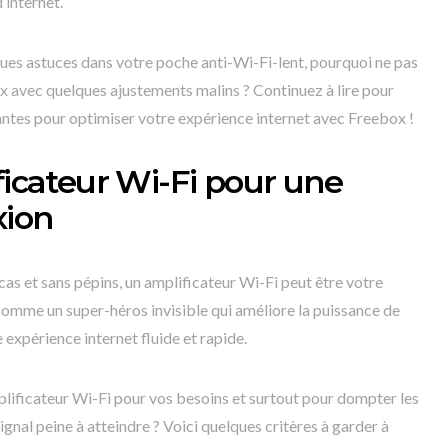
’internet.
ues astuces dans votre poche anti-Wi-Fi-lent, pourquoi ne pas
ux avec quelques ajustements malins ? Continuez à lire pour
antes pour optimiser votre expérience internet avec Freebox !
ficateur Wi-Fi pour une
xion
as et sans pépins, un amplificateur Wi-Fi peut être votre
omme un super-héros invisible qui améliore la puissance de
 expérience internet fluide et rapide.
plificateur Wi-Fi pour vos besoins et surtout pour dompter les
gnal peine à atteindre ? Voici quelques critères à garder à