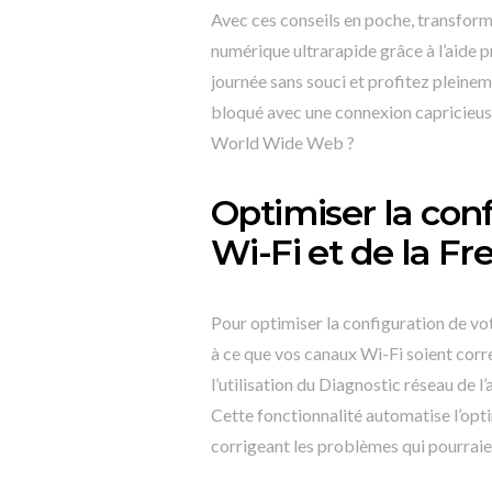
Avec ces conseils en poche, transfor
numérique ultrarapide grâce à l’aide 
journée sans souci et profitez pleineme
bloqué avec une connexion capricieuse 
World Wide Web ?
Optimiser la con
Wi-Fi et de la Fr
Pour optimiser la configuration de votr
à ce que vos canaux Wi-Fi soient cor
l’utilisation du Diagnostic réseau de
Cette fonctionnalité automatise l’opti
corrigeant les problèmes qui pourraie