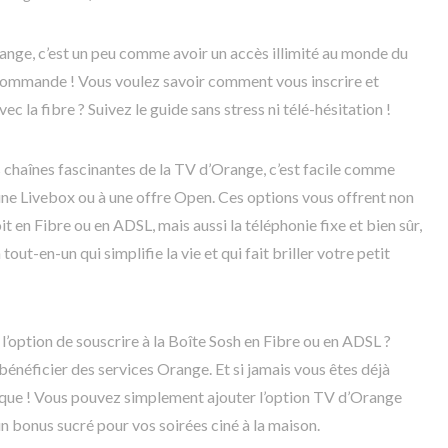
Orange, c’est un peu comme avoir un accès illimité au monde du
écommande ! Vous voulez savoir comment vous inscrire et
c la fibre ? Suivez le guide sans stress ni télé-hésitation !
 chaînes fascinantes de la TV d’Orange, c’est facile comme
à une Livebox ou à une offre Open. Ces options vous offrent non
t en Fibre ou en ADSL, mais aussi la téléphonie fixe et bien sûr,
ut-en-un qui simplifie la vie et qui fait briller votre petit
’option de souscrire à la Boîte Sosh en Fibre ou en ADSL ?
 bénéficier des services Orange. Et si jamais vous êtes déjà
nique ! Vous pouvez simplement ajouter l’option TV d’Orange
 bonus sucré pour vos soirées ciné à la maison.