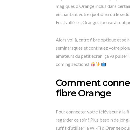
magiques d’Orange inclus dans certa
enchantant votre quotidien ou le sé
Festivalières, Orange a pensé à tout p
Alors voilà, entre fibre optique et so
seminarsques et continuez votre plon
amateurs du petit écran: ça va pulser 
coming sections!
Comment connecte
fibre Orange
Pour connecter votre téléviseur à la f
regarder ce soir ! Plus besoin de jong
suffit d’utiliser la Wi-Fi d’Orange pou