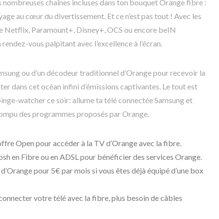
es nombreuses chaînes incluses dans ton bouquet Orange fibre :
yage au cœur du divertissement. Et ce n’est pas tout ! Avec les
e Netflix, Paramount+, Disney+, OCS ou encore beIN
endez-vous palpitant avec l’excellence à l’écran.
msung ou d’un décodeur traditionnel d’Orange pour recevoir la
ter dans cet océan infini d’émissions captivantes. Le tout est
 binge-watcher ce soir: allume ta télé connectée Samsung et
terrompu des programmes proposés par Orange.
offre Open pour accéder à la TV d’Orange avec la fibre.
Sosh en Fibre ou en ADSL pour bénéficier des services Orange.
V d’Orange pour 5€ par mois si vous êtes déjà équipé d’une box
connecter votre télé avec la fibre, plus besoin de câbles