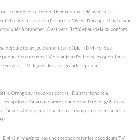
ses : comment faire fonctionner votre télé avec cette
 suffit plus simplement d’utiliser le Wi-Fi d’Orange. Plus besoin
mpliqués à brancher! C’est vers l’infini et au-delà du confort.
e déroule tel un jeu d’enfant : un câble HDMI relié au
’époque des antennes TV car aujourd’hui tous les opérateurs
 de services TV dignes des plus grandes épopées
ffre Orange sur tous vos écrans ! Du smartphone à
V : les options s’ouvrent comme par enchantement grâce aux
s l’univers Orange qui devient aussi simple que décrocher le
) !
 HD 4K), n’imaginez pas une seconde rater les décodeurs TV