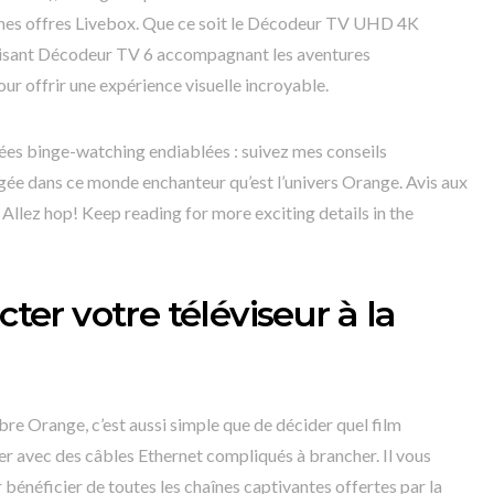
ines offres Livebox. Que ce soit le Décodeur TV UHD 4K
duisant Décodeur TV 6 accompagnant les aventures
our offrir une expérience visuelle incroyable.
irées binge-watching endiablées : suivez mes conseils
gée dans ce monde enchanteur qu’est l’univers Orange. Avis aux
! Allez hop! Keep reading for more exciting details in the
r votre téléviseur à la
ibre Orange, c’est aussi simple que de décider quel film
ler avec des câbles Ethernet compliqués à brancher. Il vous
r bénéficier de toutes les chaînes captivantes offertes par la