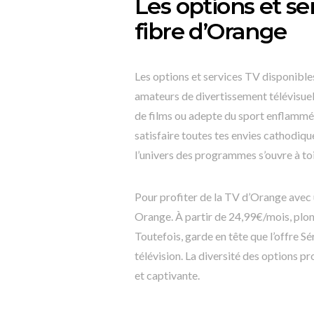
Les options et se
fibre d’Orange
Les options et services TV disponibles
amateurs de divertissement télévisuel
de films ou adepte du sport enflammé,
satisfaire toutes tes envies cathodiques
l’univers des programmes s’ouvre à toi
Pour profiter de la TV d’Orange avec un
Orange. À partir de 24,99€/mois, plong
Toutefois, garde en tête que l’offre 
télévision. La diversité des options 
et captivante.