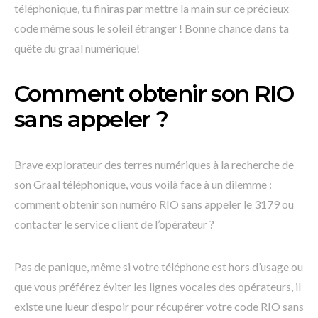
téléphonique, tu finiras par mettre la main sur ce précieux
code même sous le soleil étranger ! Bonne chance dans ta
quête du graal numérique!
Comment obtenir son RIO
sans appeler ?
Brave explorateur des terres numériques à la recherche de
son Graal téléphonique, vous voilà face à un dilemme :
comment obtenir son numéro RIO sans appeler le 3179 ou
contacter le service client de l’opérateur ?
Pas de panique, même si votre téléphone est hors d’usage ou
que vous préférez éviter les lignes vocales des opérateurs, il
existe une lueur d’espoir pour récupérer votre code RIO sans