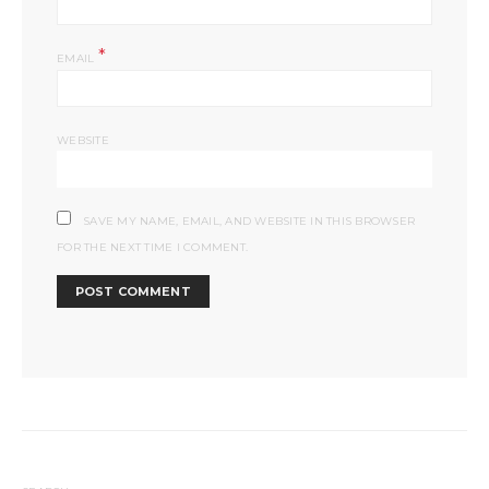
*
EMAIL
WEBSITE
SAVE MY NAME, EMAIL, AND WEBSITE IN THIS BROWSER
FOR THE NEXT TIME I COMMENT.