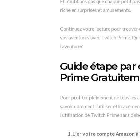
Et n’oublions pas que chaque petit pa
riche en surprises et amusements.
Continuez votre lecture pour trouver 
vos aventures avec Twitch Prime. Qui 
l’aventure?
Guide étape par 
Prime Gratuitem
Pour profiter pleinement de tous les a
savoir comment l’utiliser efficacemen
l’utilisation de Twitch Prime sans dé
Lier votre compte Amazon à