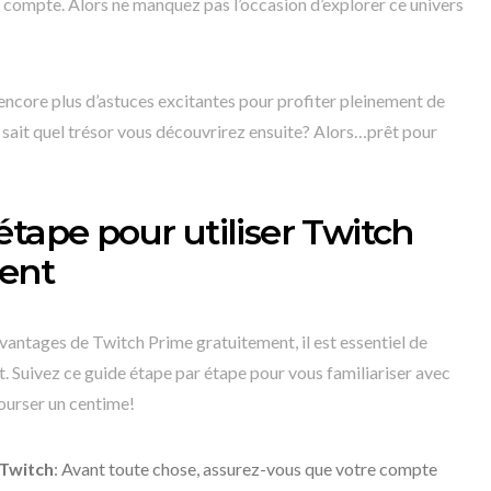
s compte. Alors ne manquez pas l’occasion d’explorer ce univers
encore plus d’astuces excitantes pour profiter pleinement de
sait quel trésor vous découvrirez ensuite? Alors…prêt pour
étape pour utiliser Twitch
ent
vantages de Twitch Prime gratuitement, il est essentiel de
t. Suivez ce guide étape par étape pour vous familiariser avec
bourser un centime!
 Twitch
: Avant toute chose, assurez-vous que votre compte