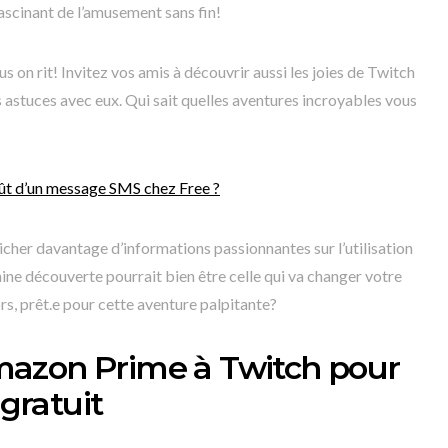
fascinant de l’amusement sans fin!
lus on rit! Invitez vos amis à découvrir aussi les joies de Twitch
astuces avec eux. Qui sait quelles aventures incroyables vous
oût d’un message SMS chez Free ?
cher davantage d’informations passionnantes sur l’utilisation
ne découverte pourrait bien être celle qui va changer votre
rs, prêt.e pour cette aventure palpitante?
azon Prime à Twitch pour
gratuit