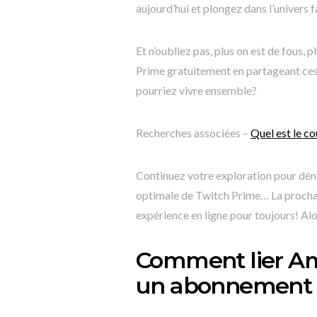
aujourd’hui et plongez dans l’univers 
Et n’oubliez pas, plus on est de fous, p
Prime gratuitement en partageant ces 
pourriez vivre ensemble?
Recherches associées –
Quel est le c
Continuez votre exploration pour déni
optimale de Twitch Prime… La prochai
expérience en ligne pour toujours! Alo
Comment lier Am
un abonnement 