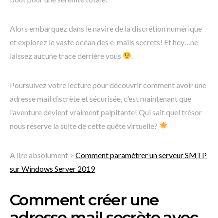
Alors embarquez dans le navire de la discrétion numérique
et explorez le vaste océan des e-mails secrets! Et hey…ne
laissez aucune trace derrière vous
.
Poursuivez votre lecture pour découvrir comment avoir une
adresse mail discrète et sécurisée, c’est maintenant que
l’aventure devient vraiment palpitante! Qui sait quel trésor
nous réserve la suite de cette quête virtuelle?
A lire absolument >
Comment paramétrer un serveur SMTP
sur Windows Server 2019
Comment créer une
adresse mail secrète avec