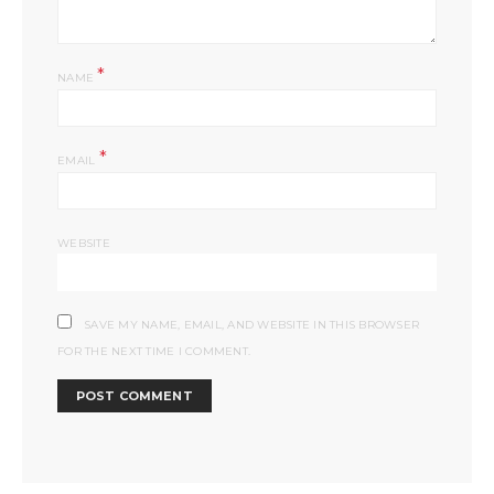
*
NAME
*
EMAIL
WEBSITE
SAVE MY NAME, EMAIL, AND WEBSITE IN THIS BROWSER
FOR THE NEXT TIME I COMMENT.