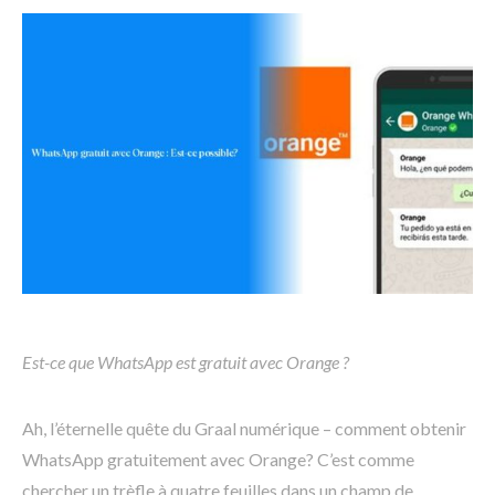
Est-ce que WhatsApp est gratuit avec Orange ?
Ah, l’éternelle quête du Graal numérique – comment obtenir
WhatsApp gratuitement avec Orange? C’est comme
chercher un trèfle à quatre feuilles dans un champ de