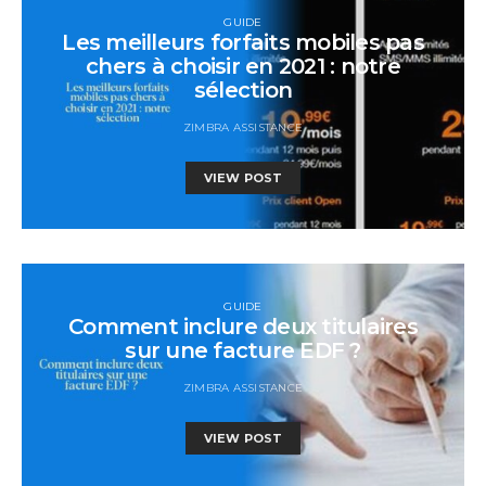
GUIDE
Les meilleurs forfaits mobiles pas
chers à choisir en 2021 : notre
sélection
ZIMBRA ASSISTANCE
VIEW POST
GUIDE
Comment inclure deux titulaires
sur une facture EDF ?
ZIMBRA ASSISTANCE
VIEW POST