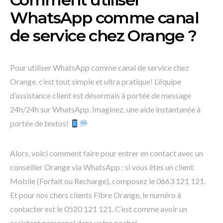
WhatsApp comme canal
de service chez Orange ?
Pour utiliser WhatsApp comme canal de service chez
Orange, c’est tout simple et ultra pratique! L’équipe
d’assistance client est désormais à portée de message
24h/24h sur WhatsApp. Imaginez, une aide instantanée à
portée de textos!
Alors, voici comment faire pour entrer en contact avec un
conseiller Orange via WhatsApp : si vous êtes un client
Mobile (Forfait ou Recharge), composez le 0663 121 121.
Et pour nos chers clients Fibre Orange, le numéro à
contacter est le 0520 121 121. C’est comme avoir un
assistant personnel dans votre poche!