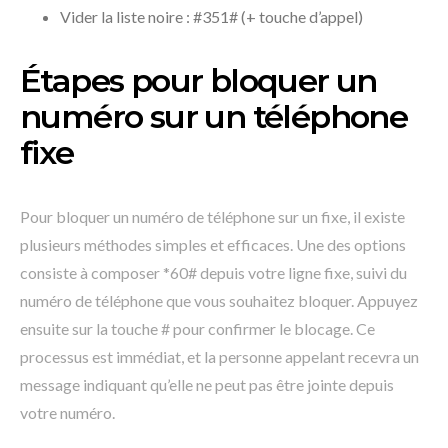
Vider la liste noire : #351# (+ touche d’appel)
Étapes pour bloquer un
numéro sur un téléphone
fixe
Pour bloquer un numéro de téléphone sur un fixe, il existe
plusieurs méthodes simples et efficaces. Une des options
consiste à composer *60# depuis votre ligne fixe, suivi du
numéro de téléphone que vous souhaitez bloquer. Appuyez
ensuite sur la touche # pour confirmer le blocage. Ce
processus est immédiat, et la personne appelant recevra un
message indiquant qu’elle ne peut pas être jointe depuis
votre numéro.