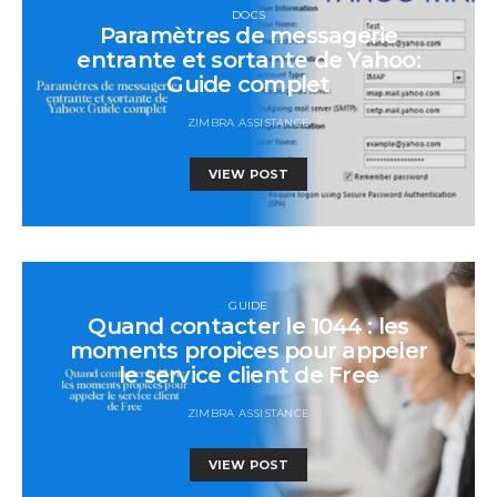
DOCS
Paramètres de messagerie
entrante et sortante de Yahoo:
Guide complet
ZIMBRA ASSISTANCE
VIEW POST
GUIDE
Quand contacter le 1044 : les
moments propices pour appeler
le service client de Free
ZIMBRA ASSISTANCE
VIEW POST