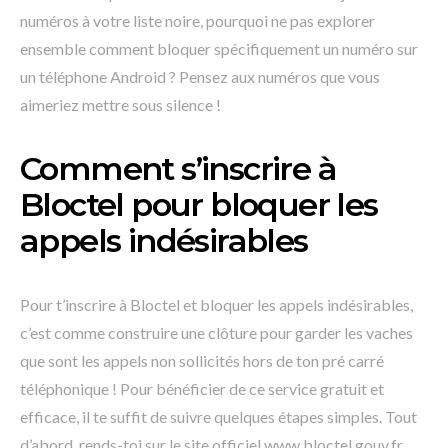
numéros à votre liste noire, pourquoi ne pas explorer
ensemble comment bloquer spécifiquement un numéro sur
un téléphone Android ? Pensez aux numéros que vous
aimeriez mettre sous silence !
Comment s’inscrire à
Bloctel pour bloquer les
appels indésirables
Pour t’inscrire à Bloctel et bloquer les appels indésirables,
c’est comme construire une clôture pour garder les vaches
que sont les appels non sollicités hors de ton pré carré
téléphonique ! Pour bénéficier de ce service gratuit et
efficace, il te suffit de suivre quelques étapes simples. Tout
d’abord, rends-toi sur le site officiel www.bloctel.gouv.fr