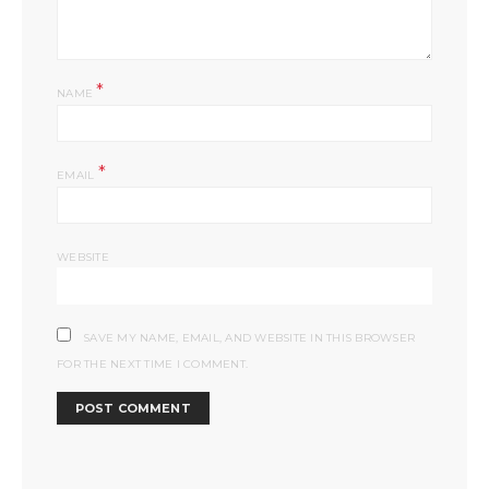
*
NAME
*
EMAIL
WEBSITE
SAVE MY NAME, EMAIL, AND WEBSITE IN THIS BROWSER
FOR THE NEXT TIME I COMMENT.