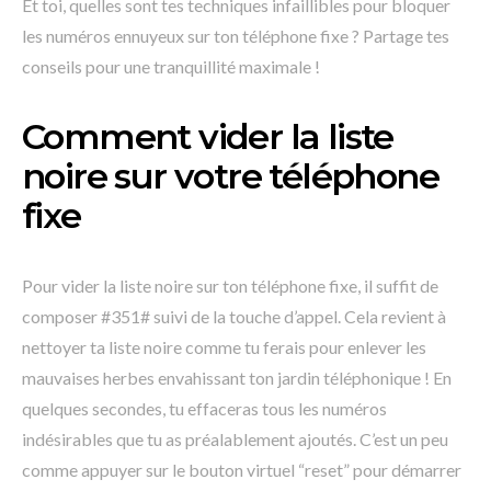
Et toi, quelles sont tes techniques infaillibles pour bloquer
les numéros ennuyeux sur ton téléphone fixe ? Partage tes
conseils pour une tranquillité maximale !
Comment vider la liste
noire sur votre téléphone
fixe
Pour vider la liste noire sur ton téléphone fixe, il suffit de
composer #351# suivi de la touche d’appel. Cela revient à
nettoyer ta liste noire comme tu ferais pour enlever les
mauvaises herbes envahissant ton jardin téléphonique ! En
quelques secondes, tu effaceras tous les numéros
indésirables que tu as préalablement ajoutés. C’est un peu
comme appuyer sur le bouton virtuel “reset” pour démarrer