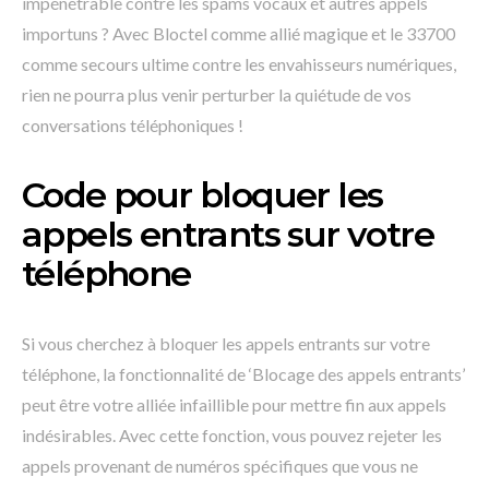
impénétrable contre les spams vocaux et autres appels
importuns ? Avec Bloctel comme allié magique et le 33700
comme secours ultime contre les envahisseurs numériques,
rien ne pourra plus venir perturber la quiétude de vos
conversations téléphoniques !
Code pour bloquer les
appels entrants sur votre
téléphone
Si vous cherchez à bloquer les appels entrants sur votre
téléphone, la fonctionnalité de ‘Blocage des appels entrants’
peut être votre alliée infaillible pour mettre fin aux appels
indésirables. Avec cette fonction, vous pouvez rejeter les
appels provenant de numéros spécifiques que vous ne