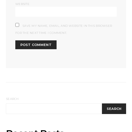
WEBSITE
SAVE MY NAME, EMAIL, AND WEBSITE IN THIS BROWSER
FOR THE NEXT TIME I COMMENT.
SEARCH
SEARCH