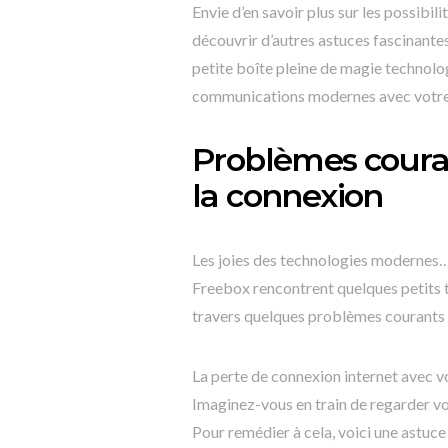
Envie d’en savoir plus sur les possibi
découvrir d’autres astuces fascinantes 
petite boîte pleine de magie technolog
communications modernes avec votre
Problèmes courant
la connexion
Les joies des technologies modernes… 
Freebox rencontrent quelques petits tr
travers quelques problèmes courants et
La perte de connexion internet avec vo
Imaginez-vous en train de regarder vot
Pour remédier à cela, voici une astuce