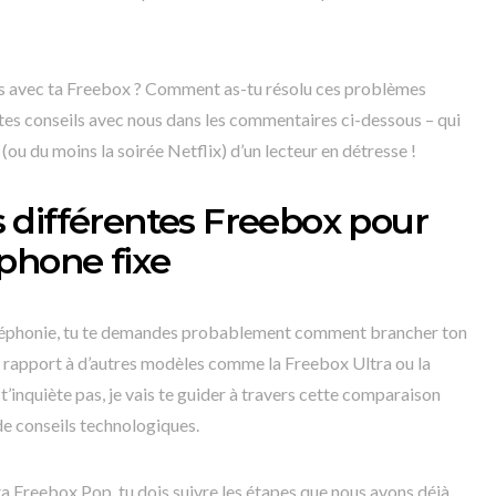
cis avec ta Freebox ? Comment as-tu résolu ces problèmes
tes conseils avec nous dans les commentaires ci-dessous – qui
 (ou du moins la soirée Netflix) d’un lecteur en détresse !
 différentes Freebox pour
phone fixe
 téléphonie, tu te demandes probablement comment brancher ton
r rapport à d’autres modèles comme la Freebox Ultra ou la
t’inquiète pas, je vais te guider à travers cette comparaison
de conseils technologiques.
ta Freebox Pop, tu dois suivre les étapes que nous avons déjà