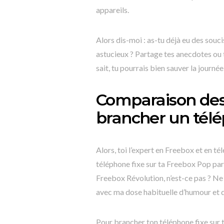
appareils.
Alors dis-moi : as-tu déjà eu des sou
astucieux ? Partage tes anecdotes ou 
sait, tu pourrais bien sauver la journée
Comparaison des
brancher un télé
Alors, toi l’expert en Freebox et en
téléphone fixe sur ta Freebox Pop pa
Freebox Révolution, n’est-ce pas ? Ne 
avec ma dose habituelle d’humour et 
Pour brancher ton téléphone fixe sur 