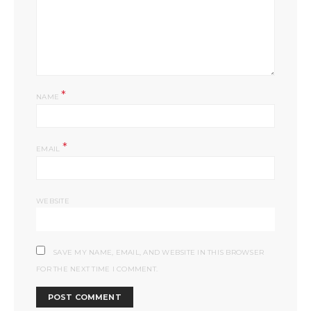
*
NAME
*
EMAIL
WEBSITE
SAVE MY NAME, EMAIL, AND WEBSITE IN THIS BROWSER
FOR THE NEXT TIME I COMMENT.