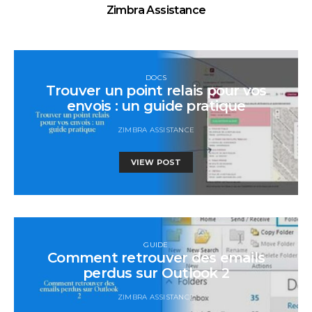
Zimbra Assistance
DOCS
Trouver un point relais pour vos
envois : un guide pratique
ZIMBRA ASSISTANCE
VIEW POST
GUIDE
Comment retrouver des emails
perdus sur Outlook 2
ZIMBRA ASSISTANCE