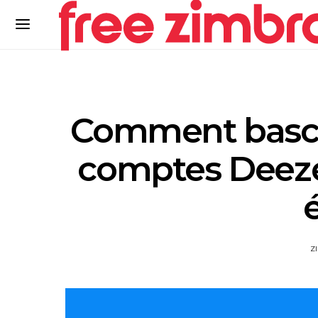
Comment bascul
comptes Deezer
Z