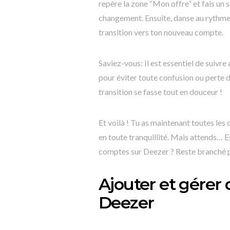
repère la zone “Mon offre” et fais un 
changement. Ensuite, danse au rythme de
transition vers ton nouveau compte.
Saviez-vous: Il est essentiel de suiv
pour éviter toute confusion ou perte 
transition se fasse tout en douceur !
Et voilà ! Tu as maintenant toutes les
en toute tranquillité. Mais attends… 
comptes sur Deezer ? Reste branché po
Ajouter et gérer
Deezer