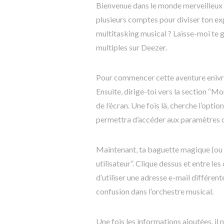
Bienvenue dans le monde merveilleux d
plusieurs comptes pour diviser ton exp
multitasking musical ? Laisse-moi te 
multiples sur Deezer.
Pour commencer cette aventure enivra
Ensuite, dirige-toi vers la section “M
de l’écran. Une fois là, cherche l’opti
permettra d’accéder aux paramètres 
Maintenant, ta baguette magique (ou pl
utilisateur”. Clique dessus et entre l
d’utiliser une adresse e-mail différen
confusion dans l’orchestre musical.
Une fois les informations ajoutées, il