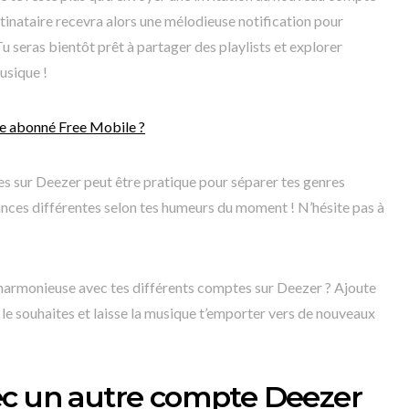
stinataire recevra alors une mélodieuse notification pour
Tu seras bientôt prêt à partager des playlists et explorer
usique !
e abonné Free Mobile ?
s sur Deezer peut être pratique pour séparer tes genres
nces différentes selon tes humeurs du moment ! N’hésite pas à
harmonieuse avec tes différents comptes sur Deezer ? Ajoute
 le souhaites et laisse la musique t’emporter vers de nouveaux
ec un autre compte Deezer