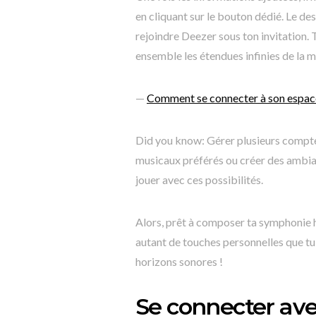
en cliquant sur le bouton dédié. Le de
rejoindre Deezer sous ton invitation. 
ensemble les étendues infinies de la m
—
Comment se connecter à son espac
Did you know: Gérer plusieurs compte
musicaux préférés ou créer des ambia
jouer avec ces possibilités.
Alors, prêt à composer ta symphonie 
autant de touches personnelles que tu
horizons sonores !
Se connecter av