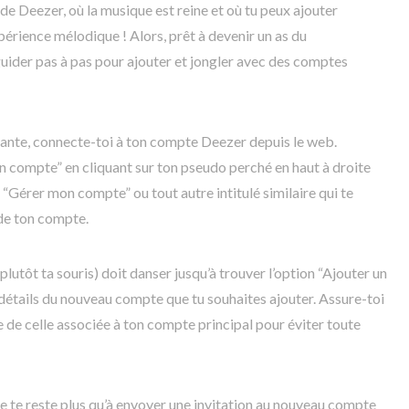
e Deezer, où la musique est reine et où tu peux ajouter
érience mélodique ! Alors, prêt à devenir un as du
guider pas à pas pour ajouter et jongler avec des comptes
nte, connecte-toi à ton compte Deezer depuis le web.
on compte” en cliquant sur ton pseudo perché en haut à droite
on “Gérer mon compte” ou tout autre intitulé similaire qui te
de ton compte.
utôt ta souris) doit danser jusqu’à trouver l’option “Ajouter un
es détails du nouveau compte que tu souhaites ajouter. Assure-toi
te de celle associée à ton compte principal pour éviter toute
 ne te reste plus qu’à envoyer une invitation au nouveau compte