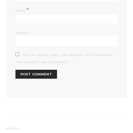
*
EMAIL
WEBSITE
SAVE MY NAME, EMAIL, AND WEBSITE IN THIS BROWSER
FOR THE NEXT TIME I COMMENT.
SEARCH