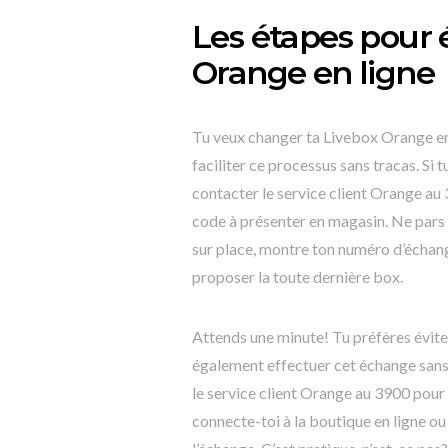
Les étapes pour 
Orange en ligne
Tu veux changer ta Livebox Orange en
faciliter ce processus sans tracas. S
contacter le service client Orange au
code à présenter en magasin. Ne pars p
sur place, montre ton numéro d’échang
proposer la toute dernière box.
Attends une minute! Tu préfères évit
également effectuer cet échange sans 
le service client Orange au 3900 pour
connecte-toi à la boutique en ligne ou 