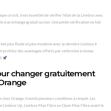
ue ce soit, il est essentiel de vérifier l’état de ta Livebox avec
le à un échange gratuit ou non. Une petite vérification ne fait
ernet plus fluide et plus moderne avec la dernière Livebox 6
t profitez des avantages offerts par cette mise à niveau
i!
our changer gratuitement
 Orange
chez Orange, il existe plusieurs conditions à remplir. Les
fre Livebox Up, Livebox Max Fibre ou Open Max Fibre avant le