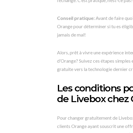
l’échange. C’est pratique, n’est-ce pas?
Conseil pratique:
Avant de faire quoiq
Orange pour déterminer si tu es éligib
jamais de mal!
Alors, prêt à vivre une expérience int
d’Orange? Suivez ces étapes simples e
gratuite vers la technologie dernier cr
Les conditions p
de Livebox chez
Pour changer gratuitement de Livebox 
clients Orange ayant souscrit une of