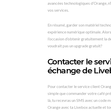
avancées technologiques d’Orange, n’h
vos services.
En résumé, garder son matériel techn
expérience numérique optimale. Alors, n
l’occasion d’obtenir gratuitement la d
voudrait pas un upgrade gratuit?
Contacter le serv
échange de Live
Pour contacter le service client Oran
simple que commander votre café préf
là, tu recevras un SMS avec un code m
Orange avec ta Livebox actuelle et to