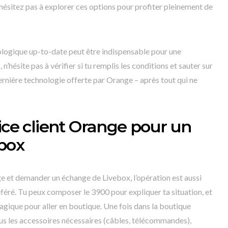
ésitez pas à explorer ces options pour profiter pleinement de
ologique up-to-date peut être indispensable pour une
’hésite pas à vérifier si tu remplis les conditions et sauter sur
ernière technologie offerte par Orange – après tout qui ne
ice client Orange pour un
box
ge et demander un échange de Livebox, l’opération est aussi
éré. Tu peux composer le 3900 pour expliquer ta situation, et
agique pour aller en boutique. Une fois dans la boutique
us les accessoires nécessaires (câbles, télécommandes),