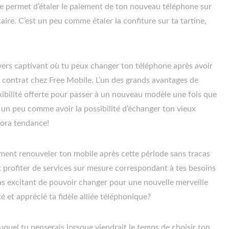
te permet d’étaler le paiement de ton nouveau téléphone sur
ire. C’est un peu comme étaler la confiture sur ta tartine,
ers captivant où tu peux changer ton téléphone après avoir
 contrat chez Free Mobile. L’un des grands avantages de
exibilité offerte pour passer à un nouveau modèle une fois que
st un peu comme avoir la possibilité d’échanger ton vieux
ora tendance!
ment renouveler ton mobile après cette période sans tracas
 profiter de services sur mesure correspondant à tes besoins
s excitant de pouvoir changer pour une nouvelle merveille
é et apprécié ta fidèle alliée téléphonique?
 auquel tu penserais lorsque viendrait le temps de choisir ton