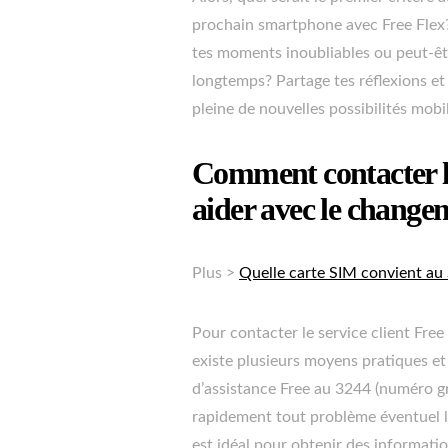
prochain smartphone avec Free Flex?
tes moments inoubliables ou peut-êtr
longtemps? Partage tes réflexions et
pleine de nouvelles possibilités mobi
Comment contacter le
aider avec le change
Plus >
Quelle carte SIM convient au
Pour contacter le service client Free
existe plusieurs moyens pratiques et 
d’assistance Free au 3244 (numéro gr
rapidement tout problème éventuel 
est idéal pour obtenir des informa