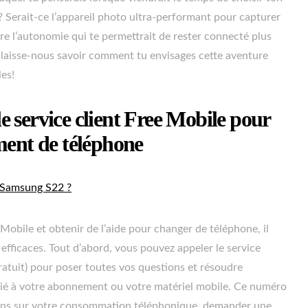
 Serait-ce l’appareil photo ultra-performant pour capturer
e l’autonomie qui te permettrait de rester connecté plus
 laisse-nous savoir comment tu envisages cette aventure
les!
 service client Free Mobile pour
ment de téléphone
 Samsung S22 ?
 Mobile et obtenir de l’aide pour changer de téléphone, il
efficaces. Tout d’abord, vous pouvez appeler le service
atuit) pour poser toutes vos questions et résoudre
lié à votre abonnement ou votre matériel mobile. Ce numéro
tions sur votre consommation téléphonique, demander une