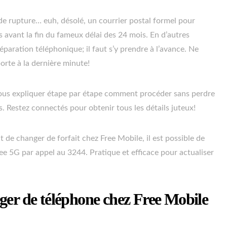
de rupture… euh, désolé, un courrier postal formel pour
s avant la fin du fameux délai des 24 mois. En d’autres
éparation téléphonique; il faut s’y prendre à l’avance. Ne
porte à la dernière minute!
 vous expliquer étape par étape comment procéder sans perdre
. Restez connectés pour obtenir tous les détails juteux!
 de changer de forfait chez Free Mobile, il est possible de
Free 5G par appel au 3244. Pratique et efficace pour actualiser
ger de téléphone chez Free Mobile