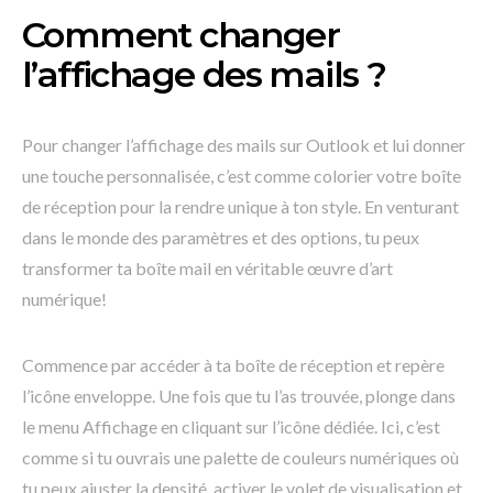
Comment changer
l’affichage des mails ?
Pour changer l’affichage des mails sur Outlook et lui donner
une touche personnalisée, c’est comme colorier votre boîte
de réception pour la rendre unique à ton style. En venturant
dans le monde des paramètres et des options, tu peux
transformer ta boîte mail en véritable œuvre d’art
numérique!
Commence par accéder à ta boîte de réception et repère
l’icône enveloppe. Une fois que tu l’as trouvée, plonge dans
le menu Affichage en cliquant sur l’icône dédiée. Ici, c’est
comme si tu ouvrais une palette de couleurs numériques où
tu peux ajuster la densité, activer le volet de visualisation et