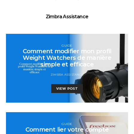
Zimbra Assistance
GUIDE
Comment modifier mon profil
Weight Watchers de manière
simple et efficace
ZIMBRA ASSISTANCE
VIEW POST
GUIDE
Comment lier votre compte