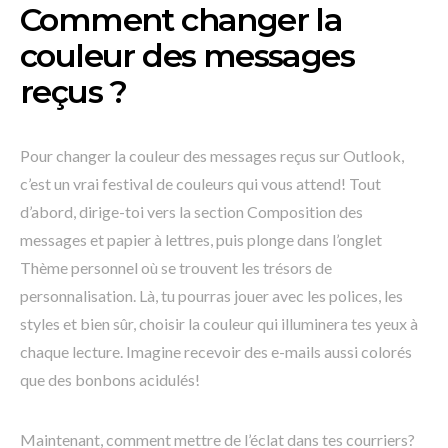
Comment changer la
couleur des messages
reçus ?
Pour changer la couleur des messages reçus sur Outlook,
c’est un vrai festival de couleurs qui vous attend! Tout
d’abord, dirige-toi vers la section Composition des
messages et papier à lettres, puis plonge dans l’onglet
Thème personnel où se trouvent les trésors de
personnalisation. Là, tu pourras jouer avec les polices, les
styles et bien sûr, choisir la couleur qui illuminera tes yeux à
chaque lecture. Imagine recevoir des e-mails aussi colorés
que des bonbons acidulés!
Maintenant, comment mettre de l’éclat dans tes courriers?