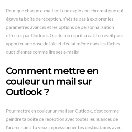
Pour que chaque e-mail soit une explosion chromatique qui
égaye ta boîte de réception, n’hésite pas à explorer les
paramètres avancés et les options de personnalisation
offertes par Outlook. Garde ton esprit créatif en éveil pour
apporter une dose de joie et d’éclat même dans les tâches
quotidiennes comme lire ses e-mails!
Comment mettre en
couleur un mail sur
Outlook ?
Pour mettre en couleur un mail sur Outlook, c’est comme
peindre ta boîte de réception avec toutes les nuances de
l’arc-en-ciel! Tu veux impressionner tes destinataires avec