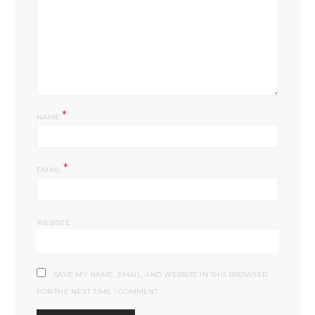
*
NAME
*
EMAIL
WEBSITE
SAVE MY NAME, EMAIL, AND WEBSITE IN THIS BROWSER
FOR THE NEXT TIME I COMMENT.