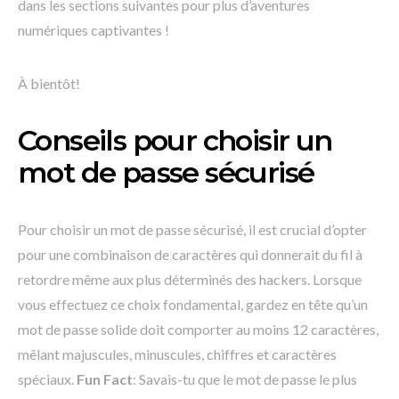
dans les sections suivantes pour plus d’aventures
numériques captivantes !
À bientôt!
Conseils pour choisir un
mot de passe sécurisé
Pour choisir un mot de passe sécurisé, il est crucial d’opter
pour une combinaison de caractères qui donnerait du fil à
retordre même aux plus déterminés des hackers. Lorsque
vous effectuez ce choix fondamental, gardez en tête qu’un
mot de passe solide doit comporter au moins 12 caractères,
mêlant majuscules, minuscules, chiffres et caractères
spéciaux.
Fun Fact
: Savais-tu que le mot de passe le plus