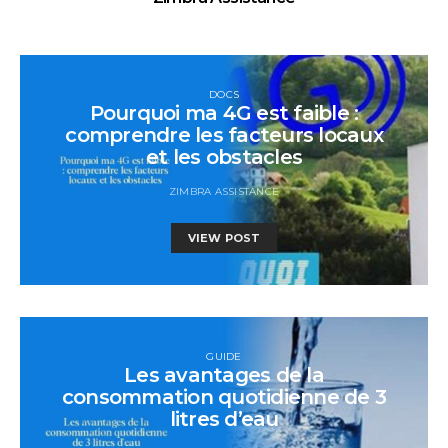
DOCS
Pourquoi ma 4G est faible :
comprendre les facteurs locaux
et les obstacles
ZIMBRA ASSISTANCE
VIEW POST
GUIDE
Les avantages de la
consommation quotidienne de 3
litres d’eau