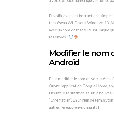
à votre espace numérique. N’hésite pa
Et voilà, avec ces instructions simple
ton réseau Wi-Fi sous Windows 10. Al
avec un nom de réseau aussi unique qu
tes envies !
Modifier le nom 
Android
Pour modifier le nom de votre réseau W
Ouvre l’application Google Home, appui
Ensuite, il te suffit de saisir le nouv
“Enregistrer”. En un rien de temps, to
autres réseaux environnants !