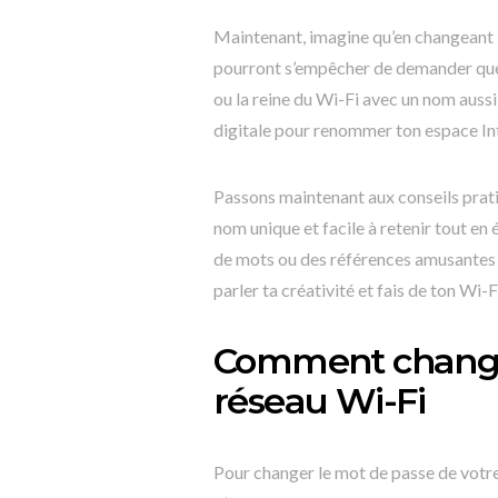
Maintenant, imagine qu’en changeant l
pourront s’empêcher de demander quel e
ou la reine du Wi-Fi avec un nom auss
digitale pour renommer ton espace In
Passons maintenant aux conseils pratiq
nom unique et facile à retenir tout en
de mots ou des références amusantes p
parler ta créativité et fais de ton Wi-
Comment changer
réseau Wi-Fi
Pour changer le mot de passe de votre