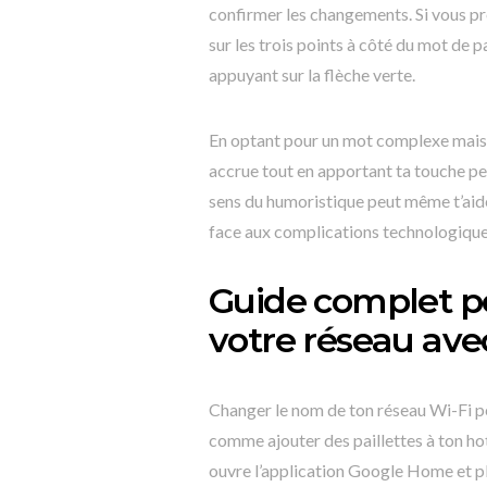
confirmer les changements. Si vous pr
sur les trois points à côté du mot de 
appuyant sur la flèche verte.
En optant pour un mot complexe mais 
accrue tout en apportant ta touche per
sens du humoristique peut même t’aider
face aux complications technologique
Guide complet p
votre réseau av
Changer le nom de ton réseau Wi-Fi p
comme ajouter des paillettes à ton ho
ouvre l’application Google Home et p