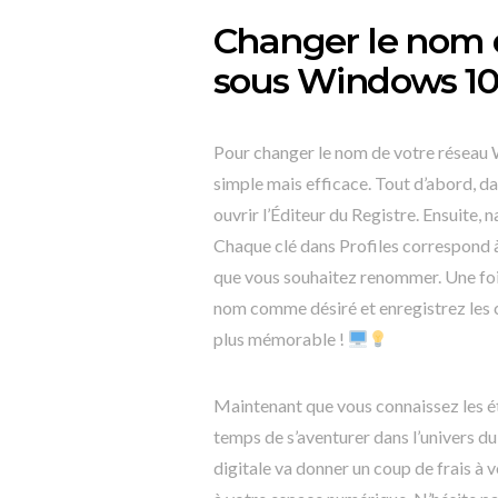
Changer le nom d
sous Windows 10
Pour changer le nom de votre réseau
simple mais efficace. Tout d’abord, d
ouvrir l’Éditeur du Registre. Ensuite, 
Chaque clé dans Profiles correspond à
que vous souhaitez renommer. Une fois
nom comme désiré et enregistrez les 
plus mémorable !
Maintenant que vous connaissez les é
temps de s’aventurer dans l’univers 
digitale va donner un coup de frais à 