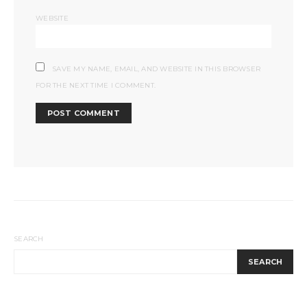
WEBSITE
SAVE MY NAME, EMAIL, AND WEBSITE IN THIS BROWSER
FOR THE NEXT TIME I COMMENT.
SEARCH
SEARCH