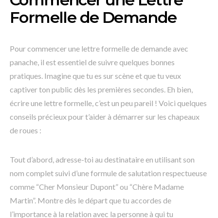
Formelle de Demande
Pour commencer une lettre formelle de demande avec
panache, il est essentiel de suivre quelques bonnes
pratiques. Imagine que tu es sur scène et que tu veux
captiver ton public dès les premières secondes. Eh bien,
écrire une lettre formelle, c’est un peu pareil ! Voici quelques
conseils précieux pour t’aider à démarrer sur les chapeaux
de roues :
Tout d’abord, adresse-toi au destinataire en utilisant son
nom complet suivi d’une formule de salutation respectueuse
comme “Cher Monsieur Dupont” ou “Chère Madame
Martin”. Montre dès le départ que tu accordes de
l’importance à la relation avec la personne à qui tu