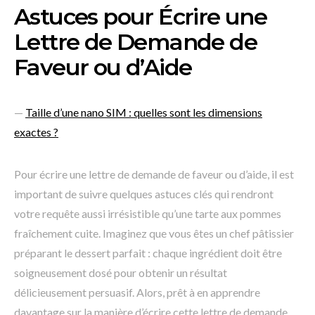
Astuces pour Écrire une
Lettre de Demande de
Faveur ou d’Aide
—
Taille d’une nano SIM : quelles sont les dimensions
exactes ?
Pour écrire une lettre de demande de faveur ou d’aide, il est
important de suivre quelques astuces clés qui rendront
votre requête aussi irrésistible qu’une tarte aux pommes
fraîchement cuite. Imaginez que vous êtes un chef pâtissier
préparant le dessert parfait : chaque ingrédient doit être
soigneusement dosé pour obtenir un résultat
délicieusement persuasif. Alors, prêt à en apprendre
davantage sur la manière d’écrire cette lettre de demande