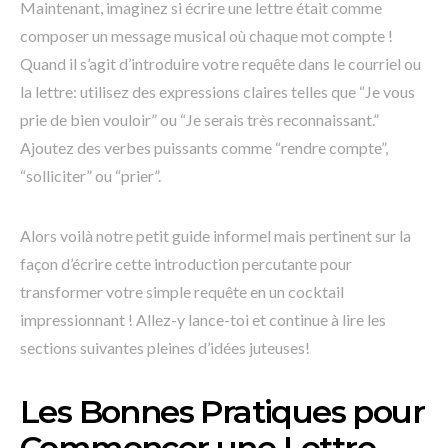
Maintenant, imaginez si écrire une lettre était comme
composer un message musical où chaque mot compte !
Quand il s’agit d’introduire votre requête dans le courriel ou
la lettre: utilisez des expressions claires telles que “Je vous
prie de bien vouloir” ou “Je serais très reconnaissant.”
Ajoutez des verbes puissants comme “rendre compte”,
“solliciter” ou “prier”.
Alors voilà notre petit guide informel mais pertinent sur la
façon d’écrire cette introduction percutante pour
transformer votre simple requête en un cocktail
impressionnant ! Allez-y lance-toi et continue à lire les
sections suivantes pleines d’idées juteuses!
Les Bonnes Pratiques pour
Commencer une Lettre