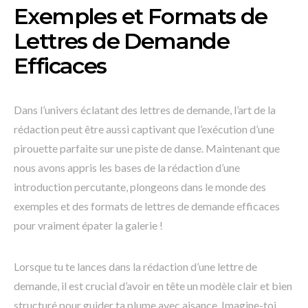
Exemples et Formats de
Lettres de Demande
Efficaces
Dans l’univers éclatant des lettres de demande, l’art de la
rédaction peut être aussi captivant que l’exécution d’une
pirouette parfaite sur une piste de danse. Maintenant que
nous avons appris les bases de la rédaction d’une
introduction percutante, plongeons dans le monde des
exemples et des formats de lettres de demande efficaces
pour vraiment épater la galerie !
Lorsque tu te lances dans la rédaction d’une lettre de
demande, il est crucial d’avoir en tête un modèle clair et bien
structuré pour guider ta plume avec aisance. Imagine-toi