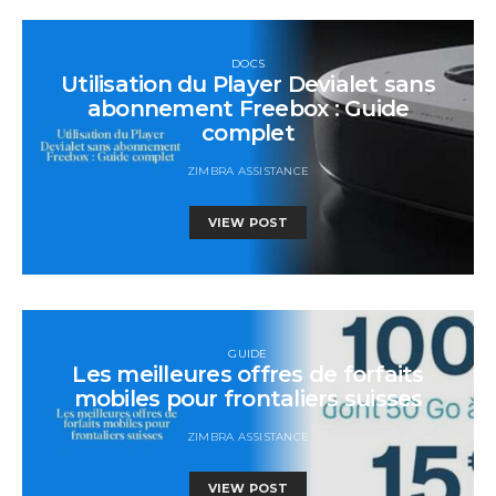
DOCS
Utilisation du Player Devialet sans
abonnement Freebox : Guide
complet
ZIMBRA ASSISTANCE
VIEW POST
GUIDE
Les meilleures offres de forfaits
mobiles pour frontaliers suisses
ZIMBRA ASSISTANCE
VIEW POST