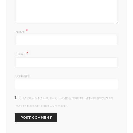
*
NAME
*
EMAIL
WEBSITE
SAVE MY NAME, EMAIL, AND WEBSITE IN THIS BROWSER
FOR THE NEXT TIME I COMMENT.