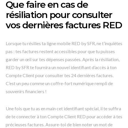
Que faire en cas de
résiliation pour consulter
vos dernières factures RED
Lorsque tu résilies ta ligne mobile RED by SFR, ne t’inquiètes
pas : tes factures restent accessibles pour que tu puisses
garder un œil sur tes dépenses passées. Après la résiliation,
RED by SFR te fournira un nouvel identifiant d’accès à ton
Compte Client pour consulter tes 24 dernières factures.
C’est un peu comme un coffre-fort numérique rempli de
souvenirs financiers !
Une fois que tu as en main cet identifiant spécial, il te suffira
de te connecter à ton Compte Client RED pour accéder à tes
précieuses factures. Assure-toi de bien noter un mot de