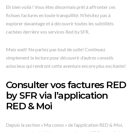
Eh bien voilà ! Vous êtes désormais prêt à affronter ces
fichues factures en toute tranquillité. N’hésitez pas à
explorer davantage et à découvrir toutes les subtilités
cachées derrière vos services Red by SFR.
Mais wait! Ne partez pas tout de suite! Continuez
simplement la lecture pour découvrir d’autres conseils
astucieux qui rendront cette aventure encore plus excitante!
Consulter vos factures RED
by SFR via l’application
RED & Moi
Depuis la section « Ma conso » de l’application RED & Moi,