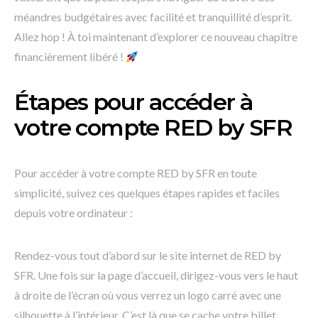
méandres budgétaires avec facilité et tranquillité d’esprit.
Allez hop ! À toi maintenant d’explorer ce nouveau chapitre
financièrement libéré !
Étapes pour accéder à
votre compte RED by SFR
Pour accéder à votre compte RED by SFR en toute
simplicité, suivez ces quelques étapes rapides et faciles
depuis votre ordinateur :
Rendez-vous tout d’abord sur le site internet de RED by
SFR. Une fois sur la page d’accueil, dirigez-vous vers le haut
à droite de l’écran où vous verrez un logo carré avec une
silhouette à l’intérieur. C’est là que se cache votre billet