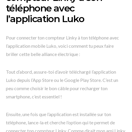
téléphone avec
l’application Luko
Pour connecter ton compteur Linky à ton téléphone avec
l’application mobile Luko, voici comment tu peux faire
briller cette belle alliance électrique :
Tout d’abord, assure-toi d’avoir téléchargé l’application
Luko depuis l’App Store ou le Google Play Store. C’est un
peu comme choisir le bon câble pour recharger ton
smartphone, c’est essentiel !
Ensuite, une fois que l’application est installée sur ton
téléphone, lance-la et cherche l’option qui te permet de
connecter ton compteur Linky. Comme dirait mon ami Linky,