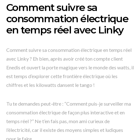
Comment suivre sa
consommation électrique
en temps réel avec Linky
Comment suivre sa consommation électrique en temps réel
avec Linky ? Eh bien, après avoir créé ton compte client
Enedis et ouvert la porte magique vers le monde des watts, il
est temps d’explorer cette frontière électrique où les
chiffres et les kilowatts dansent le tango !
Tu te demandes peut-être : “Comment puis-je surveiller ma
consommation électrique de façon plus interactive et en
temps réel ?” Ne t’en fais pas, mon ami curieux de
l’électricité, car il existe des moyens simples et ludiques
pour le faire.