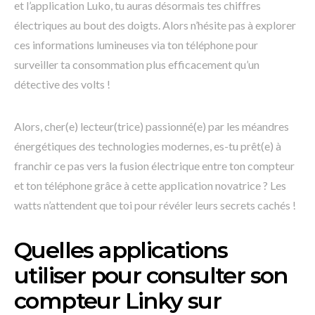
et l’application Luko, tu auras désormais tes chiffres
électriques au bout des doigts. Alors n’hésite pas à explorer
ces informations lumineuses via ton téléphone pour
surveiller ta consommation plus efficacement qu’un
détective des volts !
Alors, cher(e) lecteur(trice) passionné(e) par les méandres
énergétiques des technologies modernes, es-tu prêt(e) à
franchir ce pas vers la fusion électrique entre ton compteur
et ton téléphone grâce à cette application novatrice ? Les
watts n’attendent que toi pour révéler leurs secrets cachés !
Quelles applications
utiliser pour consulter son
compteur Linky sur