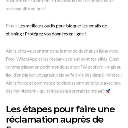
pour obtenir l’aide dont tu as besoin tout en montrant ta
personnalité unique !
Plus >
Les meilleurs outils pour bloquer les emails de
phishing : Protégez vos données en ligne !
Alors, si tu veux entrer dans le monde du chat en ligne avec
Free, WhatsApp et les réseaux sociaux sont tes alliés. C’est
comme glisser un petit mot doux à ton FAI préféré – mais au
lieu d’un pigeon voyageur, cela se fait via des data illimitées !
Alors fonce et commence ta discussion numérique avec eux
dès maintenant – qui sait où cela pourrait te mener?
Les étapes pour faire une
réclamation auprès de