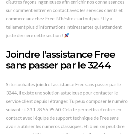
d’autres façons ingenieuses afin enrichir nos connaissances
sur comment entrer en contact avec les services clients et
commerciaux chez Free. N’hésitez surtout pas ! Il y a
tellement plus d’informations intéressantes qui attendent
juste derrière cette section !
Joindre l’assistance Free
sans passer par le 3244
Si tu souhaites joindre l’assistance Free sans passer par le
3244, il existe une solution astucieuse pour contacter le
service client depuis l’étranger. Tu peux composer le numéro
suivant : +33 1 78 56 95 60. Cela te permettra d’entrer en
contact avec l’équipe de support technique de Free sans
avoir à utiliser les numéros classiques. Eh bien, on peut dire