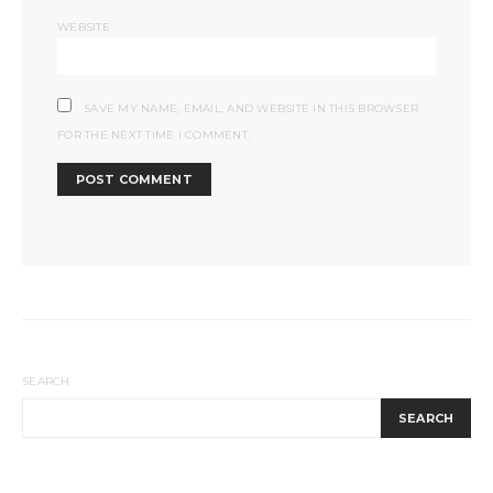
WEBSITE
SAVE MY NAME, EMAIL, AND WEBSITE IN THIS BROWSER
FOR THE NEXT TIME I COMMENT.
SEARCH
SEARCH