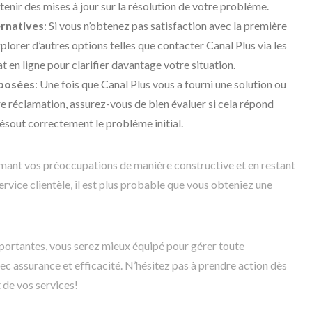
tenir des mises à jour sur la résolution de votre problème.
ernatives
: Si vous n’obtenez pas satisfaction avec la première
plorer d’autres options telles que contacter Canal Plus via les
at en ligne pour clarifier davantage votre situation.
oposées
: Une fois que Canal Plus vous a fourni une solution ou
re réclamation, assurez-vous de bien évaluer si cela répond
ésout correctement le problème initial.
imant vos préoccupations de manière constructive et en restant
ervice clientèle, il est plus probable que vous obteniez une
portantes, vous serez mieux équipé pour gérer toute
ec assurance et efficacité. N’hésitez pas à prendre action dès
 de vos services!