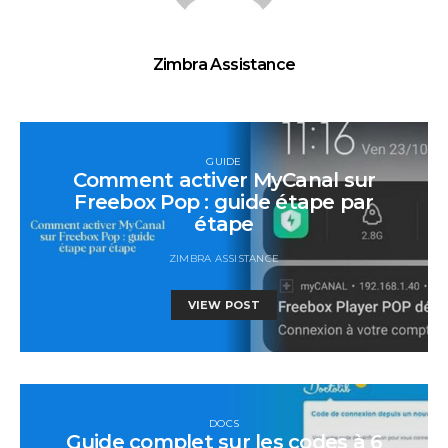
Zimbra Assistance
GUIDE
Comment activer MyCanal sur
Freebox Pop : guide étape par
étape
ZIMBRA ASSISTANCE
VIEW POST
DOCS
Guide complet sur les codes à 6