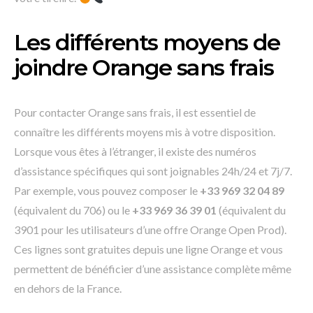
Les différents moyens de
joindre Orange sans frais
Pour contacter Orange sans frais, il est essentiel de
connaître les différents moyens mis à votre disposition.
Lorsque vous êtes à l’étranger, il existe des numéros
d’assistance spécifiques qui sont joignables 24h/24 et 7j/7.
Par exemple, vous pouvez composer le
+33 969 32 04 89
(équivalent du 706) ou le
+33 969 36 39 01
(équivalent du
3901 pour les utilisateurs d’une offre Orange Open Prod).
Ces lignes sont gratuites depuis une ligne Orange et vous
permettent de bénéficier d’une assistance complète même
en dehors de la France.