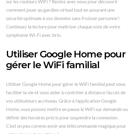
sur les routeurs WiFi ? Restez avec nous pour découvrir
comment jouer au gardien virtuel tout en assurant une
sécurité optimale à vos données sans froisser personne !
Continuez la lecture pour maîtriser chaque note de votre
symphonie Wi-Fi avec brio.
Utiliser Google Home pour
gérer le WiFi familial
Utiliser Google Home pour gérer le WiFi familial peut vous
faciliter la vie et vous aider à contrôler à distance l’accès de
vos utilisateurs au réseau. Grâce à l’application Google
Home, vous pouvez mettre en pause le WiFi sur demande ou
définir des horaires précis pour suspendre la connexion.
C’est un peu comme avoir une télécommande magique pour