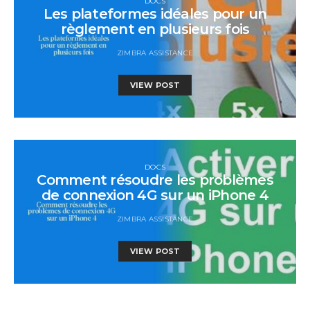
DOCS
Les plateformes idéales pour un
règlement en plusieurs fois
ZIMBRA ASSISTANCE
VIEW POST
DOCS
Comment résoudre les problèmes
de connexion 4G sur un iPhone 4
ZIMBRA ASSISTANCE
VIEW POST