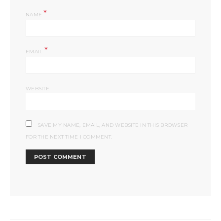
*
NAME
*
EMAIL
WEBSITE
SAVE MY NAME, EMAIL, AND WEBSITE IN THIS BROWSER
FOR THE NEXT TIME I COMMENT.