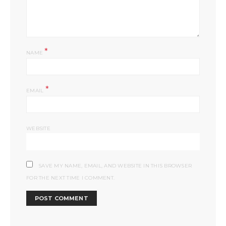
*
NAME
*
EMAIL
WEBSITE
SAVE MY NAME, EMAIL, AND WEBSITE IN THIS BROWSER
FOR THE NEXT TIME I COMMENT.