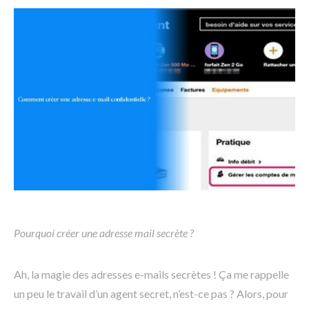
Pourquoi créer une adresse mail secrète ?
Ah, la magie des adresses e-mails secrètes ! Ça me rappelle
un peu le travail d’un agent secret, n’est-ce pas ? Alors, pour