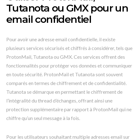
Tutanota ou GMX pour un
email confidentiel
Pour avoir une adresse email confidentielle, il existe
plusieurs services sécurisés et chiffrés à considérer, tels que
ProtonMail, Tutanota ou GMX. Ces services offrent des
fonctionnalités pour protéger vos données et communiquer
en toute sécurité. ProtonMail et Tutanota sont souvent
comparés en termes de chiffrement et de confidentialité.
Tutanota se démarque en permettant le chiffrement de
l’intégralité du thread d’échanges, offrant ainsi une
protection supplémentaire par rapport à ProtonMail qui ne
chiffre qu’un seul message à la fois.
Pour les utilisateurs souhaitant multiple adresses email sur