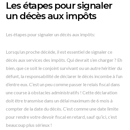
Les étapes pour signaler
un décès aux impôts
Les étapes pour signaler un décès aux impôts:
Lorsqu’un proche décède, il est essentiel de signaler ce
décès aux services des impôts. Qui devrait s’en charger ? Eh
bien, que ce soit le conjoint survivant ou un autre héritier du
défunt, la responsabilité de déclarer le décès incombe à l’un
d’entre eux. C’est un peu comme passer le relais fiscal dans
une course à obstacles administratifs ! Cette déclaration
doit être transmise dans un délai maximum de 6 mois à
compter de la date du décès. C’est comme une date limite
pour rendre votre devoir fiscal en retard, sauf qu’ici, c’est
beaucoup plus sérieux !