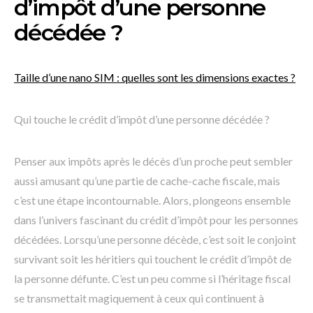
d’impôt d’une personne
décédée ?
Taille d’une nano SIM : quelles sont les dimensions exactes ?
Qui touche le crédit d’impôt d’une personne décédée ?
Penser aux impôts après le décès d’un proche peut sembler
aussi amusant qu’une partie de cache-cache fiscale, mais
c’est une étape incontournable. Alors, plongeons ensemble
dans l’univers fascinant du crédit d’impôt pour les personnes
décédées. Lorsqu’une personne décède, c’est soit le conjoint
survivant soit les héritiers qui touchent le crédit d’impôt de
la personne défunte. C’est un peu comme si l’héritage fiscal
se transmettait magiquement à ceux qui continuent à