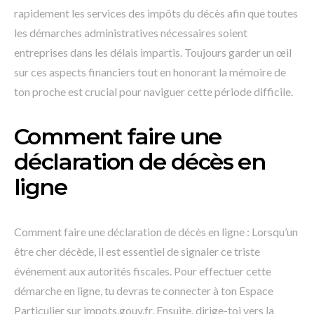
rapidement les services des impôts du décès afin que toutes
les démarches administratives nécessaires soient
entreprises dans les délais impartis. Toujours garder un œil
sur ces aspects financiers tout en honorant la mémoire de
ton proche est crucial pour naviguer cette période difficile.
Comment faire une
déclaration de décès en
ligne
Comment faire une déclaration de décès en ligne : Lorsqu’un
être cher décède, il est essentiel de signaler ce triste
événement aux autorités fiscales. Pour effectuer cette
démarche en ligne, tu devras te connecter à ton Espace
Particulier sur impots.gouv.fr. Ensuite, dirige-toi vers la