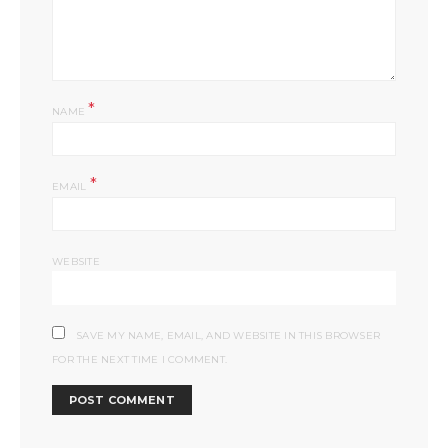
*
NAME
*
EMAIL
WEBSITE
SAVE MY NAME, EMAIL, AND WEBSITE IN THIS BROWSER
FOR THE NEXT TIME I COMMENT.