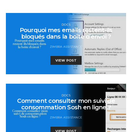
DOCS
Pourquoi mes emails restent-ils
bloqués dans la boîte d’envoi ?
ZIMBRA ASSISTANCE
VIEW POST
DOCS
Comment consulter mon suivi de
consommation Sosh en ligne ?
ZIMBRA ASSISTANCE
VIEW POST