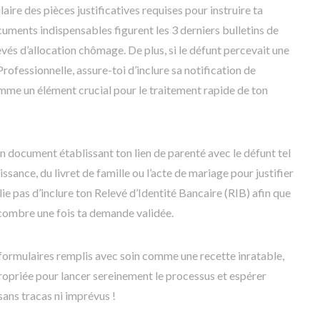
re des pièces justificatives requises pour instruire ta
ments indispensables figurent les 3 derniers bulletins de
evés d’allocation chômage. De plus, si le défunt percevait une
rofessionnelle, assure-toi d’inclure sa notification de
mme un élément crucial pour le traitement rapide de ton
e un document établissant ton lien de parenté avec le défunt tel
issance, du livret de famille ou l’acte de mariage pour justifier
blie pas d’inclure ton Relevé d’Identité Bancaire (RIB) afin que
ncombre une fois ta demande validée.
formulaires remplis avec soin comme une recette inratable,
opriée pour lancer sereinement le processus et espérer
sans tracas ni imprévus !