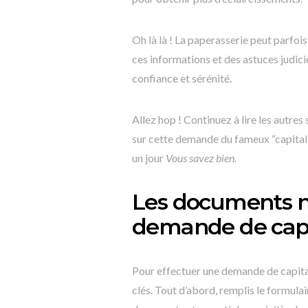
Oh là là ! La paperasserie peut parfoi
ces informations et des astuces judic
confiance et sérénité.
Allez hop ! Continuez à lire les autre
sur cette demande du fameux “capital
un jour
Vous savez bien.
Les documents né
demande de capi
Pour effectuer une demande de capit
clés. Tout d’abord, remplis le formula