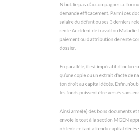
N’oublie pas d’accompagner ce formulai
demande efficacement. Parmi ces docu
salaire du défunt ou ses 3 derniers rel
rente Accident de travail ou Maladie P
paiement ou d’attribution de rente co
dossier.
En parallèle, il est impératif d’inclur
qu’une copie ou un extrait d’acte de na
ton droit au capital décès. Enfin, n’ou
les fonds puissent être versés sans e
Ainsi armé(e) des bons documents et 
envoie le tout à la section MGEN appr
obtenir ce tant attendu capital décès 