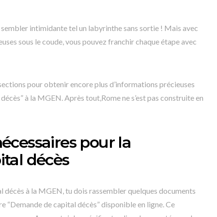
s sembler intimidante tel un labyrinthe sans sortie ! Mais avec
ieuses sous le coude, vous pouvez franchir chaque étape avec
s sections pour obtenir encore plus d’informations précieuses
 décès” à la MGEN. Après tout,Rome ne s’est pas construite en
cessaires pour la
tal décès
al décès à la MGEN, tu dois rassembler quelques documents
ire “Demande de capital décès” disponible en ligne. Ce