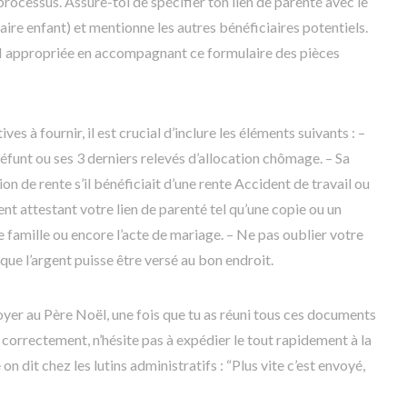
processus. Assure-toi de spécifier ton lien de parenté avec le
aire enfant) et mentionne les autres bénéficiaires potentiels.
N appropriée en accompagnant ce formulaire des pièces
ves à fournir, il est crucial d’inclure les éléments suivants : –
défunt ou ses 3 derniers relevés d’allocation chômage. – Sa
on de rente s’il bénéficiait d’une rente Accident de travail ou
t attestant votre lien de parenté tel qu’une copie ou un
de famille ou encore l’acte de mariage. – Ne pas oublier votre
que l’argent puisse être versé au bon endroit.
er au Père Noël, une fois que tu as réuni tous ces documents
 correctement, n’hésite pas à expédier le tout rapidement à la
it chez les lutins administratifs : “Plus vite c’est envoyé,