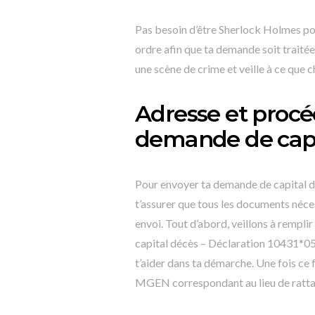
Pas besoin d’être Sherlock Holmes pou
ordre afin que ta demande soit traité
une scène de crime et veille à ce que 
Adresse et procé
demande de capi
Pour envoyer ta demande de capital d
t’assurer que tous les documents néc
envoi. Tout d’abord, veillons à rempl
capital décès – Déclaration 10431*05
t’aider dans ta démarche. Une fois ce
MGEN correspondant au lieu de ratta