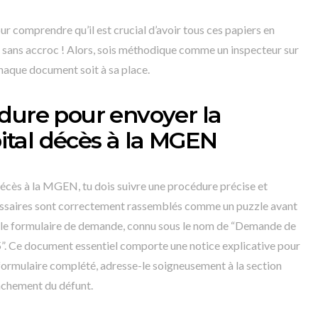
r comprendre qu’il est crucial d’avoir tous ces papiers en
e sans accroc ! Alors, sois méthodique comme un inspecteur sur
chaque document soit à sa place.
dure pour envoyer la
tal décès à la MGEN
écès à la MGEN, tu dois suivre une procédure précise et
essaires sont correctement rassemblés comme un puzzle avant
ir le formulaire de demande, connu sous le nom de “Demande de
”. Ce document essentiel comporte une notice explicative pour
 formulaire complété, adresse-le soigneusement à la section
chement du défunt.