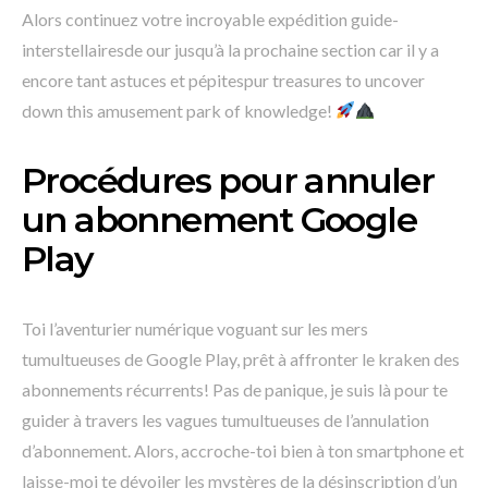
Alors continuez votre incroyable expédition guide-
interstellairesde our jusqu’à la prochaine section car il y a
encore tant astuces et pépitespur treasures to uncover
down this amusement park of knowledge!
Procédures pour annuler
un abonnement Google
Play
Toi l’aventurier numérique voguant sur les mers
tumultueuses de Google Play, prêt à affronter le kraken des
abonnements récurrents! Pas de panique, je suis là pour te
guider à travers les vagues tumultueuses de l’annulation
d’abonnement. Alors, accroche-toi bien à ton smartphone et
laisse-moi te dévoiler les mystères de la désinscription d’un