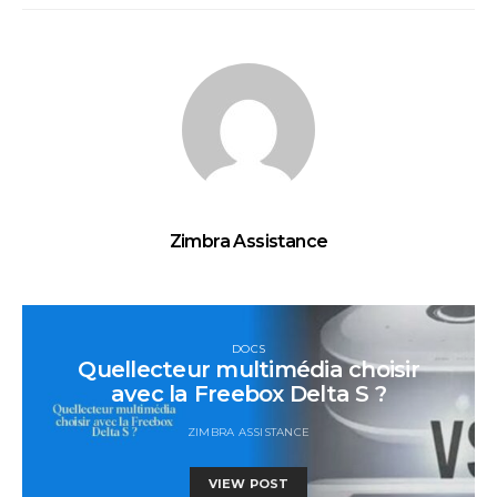
Zimbra Assistance
DOCS
Quellecteur multimédia choisir
avec la Freebox Delta S ?
ZIMBRA ASSISTANCE
VIEW POST