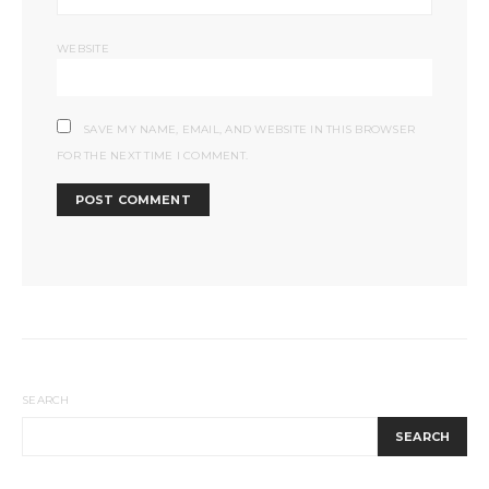
WEBSITE
SAVE MY NAME, EMAIL, AND WEBSITE IN THIS BROWSER
FOR THE NEXT TIME I COMMENT.
SEARCH
SEARCH