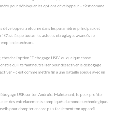
numéro pour débloquer les options développeur – c’est comme
ns développeur, retourne dans les paramètres principaux et
. C’est là que toutes les astuces et réglages avancés se
emplie de techsors.
r, cherche l’option “Débogage USB” ou quelque chose
monstre qu’il te faut neutraliser pour désactiver le débogage
activer – c’est comme mettre fin à une bataille épique avec un
e débogage USB sur ton Android. Maintenant, tu peux profiter
 soucier des entrelacements compliqués du monde technologique.
nseils pour dompter encore plus facilement ton appareil