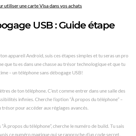
r utiliser une carte Visa dans vos achats
bogage USB : Guide étape
on appareil Android, suis ces étapes simples et tu seras un pro
ne que tu es dans une chasse au trésor technologique et que tu
ultime – un téléphone sans débogage USB!
tres de ton téléphone. C’est comme entrer dans une salle des
ibilités infinies. Cherche l’option “À propos du téléphone” –
u trésor pour accéder aux réglages avancés.
 “À propos du téléphone”, cherche le numéro de build. Tu sais
 vois ce numéro magique qui se rapproche d’un code secret.