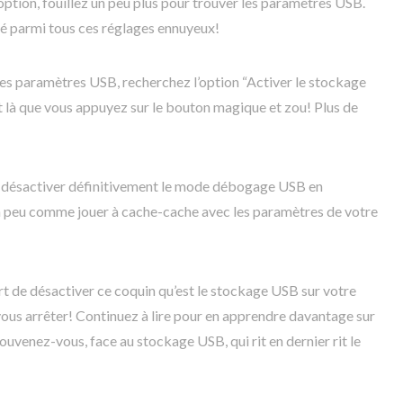
option, fouillez un peu plus pour trouver les paramètres USB.
é parmi tous ces réglages ennuyeux!
 les paramètres USB, recherchez l’option “Activer le stockage
 là que vous appuyez sur le bouton magique et zou! Plus de
 désactiver définitivement le mode débogage USB en
Un peu comme jouer à cache-cache avec les paramètres de votre
rt de désactiver ce coquin qu’est le stockage USB sur votre
vous arrêter! Continuez à lire pour en apprendre davantage sur
 souvenez-vous, face au stockage USB, qui rit en dernier rit le