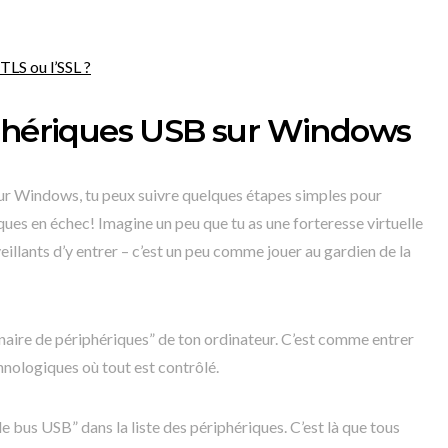
 TLS ou l’SSL ?
iphériques USB sur Windows
ur Windows, tu peux suivre quelques étapes simples pour
ues en échec! Imagine un peu que tu as une forteresse virtuelle
illants d’y entrer – c’est un peu comme jouer au gardien de la
naire de périphériques” de ton ordinateur. C’est comme entrer
hnologiques où tout est contrôlé.
e bus USB” dans la liste des périphériques. C’est là que tous