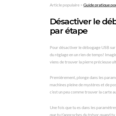
Article populaire >
Guide pratique pou
Désactiver le dé
par étape
Pour désactiver le débogage USB sur t
du réglage en un rien de temps! Imagi
viens de trouver la pierre précieuse 
Premièrement, plonge dans les paramè
machines pleine de mystères et de poss
c’est un peu comme trouver la carte a
Une fois que tu es dans les paramètres
que tu t’approches du trésor quand tu