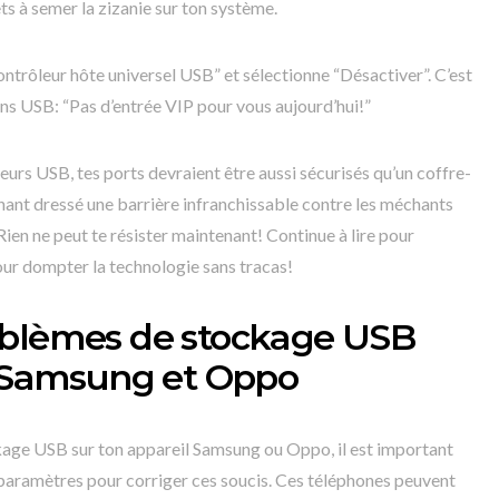
ts à semer la zizanie sur ton système.
ntrôleur hôte universel USB” et sélectionne “Désactiver”. C’est
ns USB: “Pas d’entrée VIP pour vous aujourd’hui!”
eurs USB, tes ports devraient être aussi sécurisés qu’un coffre-
enant dressé une barrière infranchissable contre les méchants
en ne peut te résister maintenant! Continue à lire pour
pour dompter la technologie sans tracas!
oblèmes de stockage USB
s Samsung et Oppo
age USB sur ton appareil Samsung ou Oppo, il est important
paramètres pour corriger ces soucis. Ces téléphones peuvent