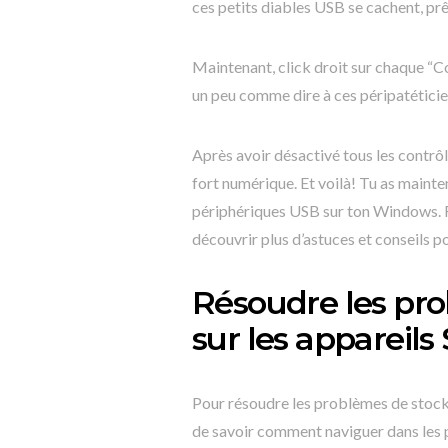
ces petits diables USB se cachent, prê
Maintenant, click droit sur chaque “Co
un peu comme dire à ces péripatéticie
Après avoir désactivé tous les contrôl
fort numérique. Et voilà! Tu as maint
périphériques USB sur ton Windows. Ri
découvrir plus d’astuces et conseils 
Résoudre les pr
sur les appareil
Pour résoudre les problèmes de stock
de savoir comment naviguer dans les 