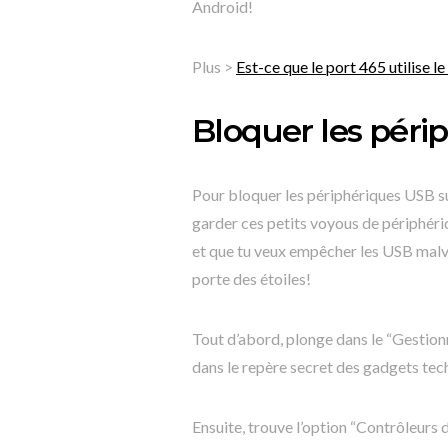
Android!
Plus >
Est-ce que le port 465 utilise le
Bloquer les pér
Pour bloquer les périphériques USB s
garder ces petits voyous de périphériq
et que tu veux empêcher les USB malve
porte des étoiles!
Tout d’abord, plonge dans le “Gestion
dans le repère secret des gadgets tec
Ensuite, trouve l’option “Contrôleurs d