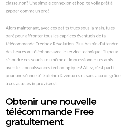
classe, non? Une simple connexion et hop, te voilà prêt à
zapper comme un pro!
Alors maintenant, avec ces petits trucs sous la main, tu es
paré pour affronter tous les caprices éventuels de ta
télécommande Freebox Révolution. Plus besoin d’attendre
des heures au téléphone avec le service technique! Tu peux
résoudre ces soucis toi-même et impressionner tes amis
avec tes connaissances technologiques! Allez, c’est parti
pour une séance télé pleine d’aventures et sans accroc grâce
à ces astuces improvisées!
Obtenir une nouvelle
télécommande Free
gratuitement