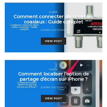
GUIDE
Comment connecter deux câbles
coaxiaux : Guide complet
ZIMBRA ASSISTANCE
VIEW POST
GUIDE
Comment localiser l’option de
partage d’écran sur iPhone ?
ZIMBRA ASSISTANCE
VIEW POST