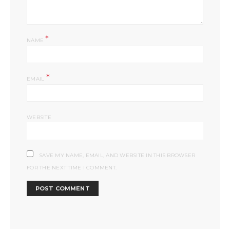
*
NAME
*
EMAIL
WEBSITE
SAVE MY NAME, EMAIL, AND WEBSITE IN THIS BROWSER
FOR THE NEXT TIME I COMMENT.