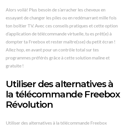
Alors voilà! Plus besoin de s’arracher les cheveux en
essayant de changer les piles ou en redémarrant mille fois
ton boîtier TV. Avec ces conseils pratiques et cette option
d’application de télécommande virtuelle, tu es prêt(e) à
dompter ta Freebox et rester maître(sse) du petit écran !
Allez hop, en avant pour un contrôle total sur tes
programmes préférés grâce à cette solution maline et
gratuite !
Utiliser des alternatives à
la télécommande Freebox
Révolution
Utiliser des alternatives à la télécommande Freebox